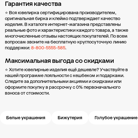
Гарантия качества
⭐ Вся ювелирка сертифицирована производителем,
оригинальная бирка и клеймо подтверждает качество
изделия. В каталоге интернет-магазина представлены
реальные фото и характеристики каждого товара, а также
многочисленные отзывы настоящих покупателей. По всем
вопросам звоните на бесплатную круглосуточную линию
поддержки:
8-800-5555-585
.
Максимальная выгода со скидками
⭐ Хотите ювелирные изделия ещё дешевле? Участвуйте в
нашей
программе лояльности
с кешбеком и подарками.
Следите за дополнительными
акциями и скидками
или
оформите
покупку в рассрочку
с 0% первоначального
взноса от стоимости.
Белые украшения
Бижутерия
Голубое украшение
Новости компании
Журнал ЗОЛОТОЙ
Блог
Карьера в 585 Золотой