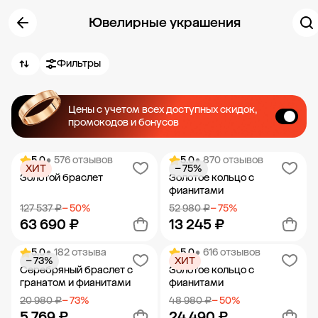
Ювелирные украшения
Фильтры
Цены с учетом всех доступных скидок,
промокодов и бонусов
5.0
• 576 отзывов
5.0
• 870 отзывов
ХИТ
− 75%
Золотой браслет
Золотое кольцо с
фианитами
127 537 ₽
− 50%
52 980 ₽
− 75%
63 690 ₽
13 245 ₽
5.0
• 182 отзыва
5.0
• 616 отзывов
− 73%
ХИТ
Добавить в корзину
Добавить в корзину
Серебряный браслет с
Золотое кольцо с
гранатом и фианитами
фианитами
20 980 ₽
− 73%
48 980 ₽
− 50%
5 769 ₽
24 490 ₽