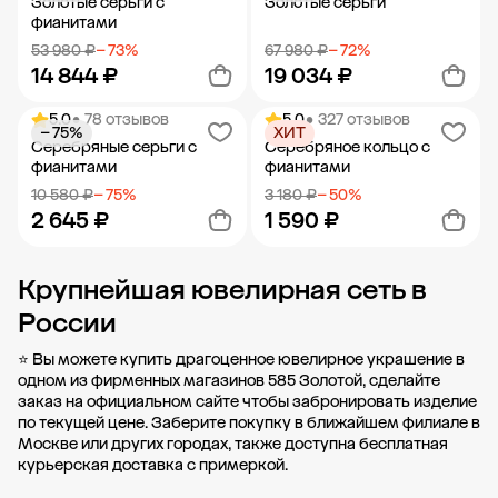
Золотые серьги с
Золотые серьги
фианитами
53 980 ₽
− 73%
67 980 ₽
− 72%
14 844 ₽
19 034 ₽
5.0
• 78 отзывов
5.0
• 327 отзывов
− 75%
ХИТ
Добавить в корзину
Добавить в корзину
Серебряные серьги с
Серебряное кольцо с
фианитами
фианитами
10 580 ₽
− 75%
3 180 ₽
− 50%
2 645 ₽
1 590 ₽
Крупнейшая ювелирная сеть в
Добавить в корзину
Добавить в корзину
России
⭐ Вы можете купить драгоценное ювелирное украшение в
одном из фирменных магазинов 585 Золотой, сделайте
заказ на официальном сайте чтобы забронировать изделие
по текущей цене. Заберите покупку в ближайшем филиале в
Москве или
других городах, также доступна бесплатная
курьерская доставка с примеркой.