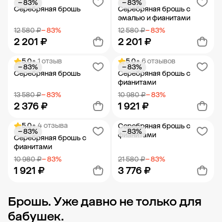
− 83%
− 83%
Добавить в корзину
Добавить в корзину
Серебряная брошь
Серебряная брошь с
эмалью и фианитами
12 580 ₽
− 83%
12 580 ₽
− 83%
2 201 ₽
2 201 ₽
5.0
• 1 отзыв
5.0
• 6 отзывов
− 83%
− 83%
Добавить в корзину
Добавить в корзину
Серебряная брошь
Серебряная брошь с
фианитами
13 580 ₽
− 83%
10 980 ₽
− 83%
2 376 ₽
1 921 ₽
5.0
• 4 отзыва
Серебряная брошь с
− 83%
− 83%
Добавить в корзину
Добавить в корзину
фианитами
Серебряная брошь с
фианитами
10 980 ₽
− 83%
21 580 ₽
− 83%
1 921 ₽
3 776 ₽
Брошь. Уже давно не только для
Добавить в корзину
Добавить в корзину
бабушек.