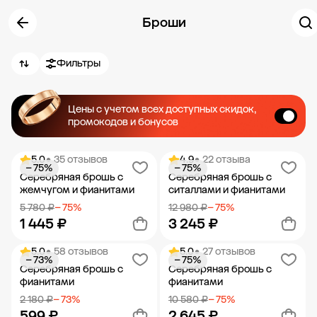
Броши
Фильтры
Цены с учетом всех доступных скидок,
промокодов и бонусов
5.0
• 35 отзывов
4.9
• 22 отзыва
− 75%
− 75%
Серебряная брошь с
Серебряная брошь с
жемчугом и фианитами
ситаллами и фианитами
5 780 ₽
− 75%
12 980 ₽
− 75%
1 445 ₽
3 245 ₽
5.0
• 58 отзывов
5.0
• 27 отзывов
− 73%
− 75%
Добавить в корзину
Добавить в корзину
Серебряная брошь с
Серебряная брошь с
фианитами
фианитами
2 180 ₽
− 73%
10 580 ₽
− 75%
599 ₽
2 645 ₽