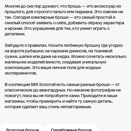
Многие до сих пор думают, что брошь — это аксессуар из
прошлого, для строгого пальто или пиджака. Это совсем не
так. Сегодня ювелирные броши — это самый простой и
смелый способ заявить о себе, добавить образу характера
и иронии. Это украшение для тех, кто умеет играть с
деталями.
Забудьте о правилах. Носите любимую брошку где угодно:
на вороте рубашки, на кармане джинсов, на тканевой
сумке, шапке или даже на кедах. Можно сочетать несколько
маленьких моделей вместе, создавая уникальную
композицию. Это ваше личное поле для модных
экспериментов.
В коллекции 585 Золотой есть самые разные броши — от
классических до авангардных. Но никакие фотографии не
помогут, пока вы не попробуете сами. Приходите в наши
магазины, чтобы примерить и найти ту самую деталь,
которая сделает ваш стиль неповторимым.
Золотые броши
Серебряные броши