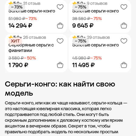
5.0
• 31 отзыв
5.0
• 9 отзывов
− 73%
− 75%
Добавить в корзину
Добавить в корзину
Золотые серьги-конго
Золотые серьги-конго
51 980 ₽
− 73%
38 580 ₽
− 75%
14 294 ₽
9 645 ₽
5.0
• 26 отзывов
5.0
• 29 отзывов
ХИТ
− 75%
Добавить в корзину
Добавить в корзину
Серебряные серьги с
Золотые серьги-конго
фианитами
3 580 ₽
− 50%
45 980 ₽
− 75%
1 790 ₽
11 495 ₽
Серьги-конго: как найти свою
Добавить в корзину
Добавить в корзину
модель
Серьги-конго, или как их чаще называют, серьги-кольца —
это настоящая ювелирная классика, которая легко
подстраивается под любой стиль. Они могут быть
скромным дополнением к деловому костюму или ярким
акцентом в вечернем образе. Секрет в том, чтобы
правильно подобрать модель по нескольким простым