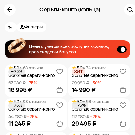
Серьги-конго (кольца)
Фильтры
Цены с учетом всех доступных скидок,
промокодов и бонусов
5.0
• 63 отзыва
5.0
• 74 отзыва
− 75%
ХИТ
Золотые серьги-конго
Золотые серьги-конго
67 980 ₽
− 75%
29 980 ₽
− 50%
16 995 ₽
14 990 ₽
5.0
• 98 отзывов
5.0
• 58 отзывов
− 75%
− 75%
Добавить в корзину
Добавить в корзину
Золотые серьги-конго
Золотые серьги-конго
44 980 ₽
− 75%
117 980 ₽
− 75%
11 245 ₽
29 495 ₽