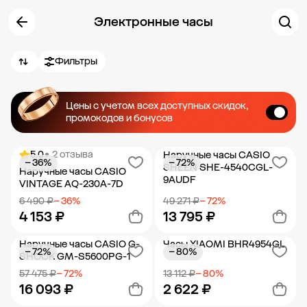
Электронные часы
Фильтры
Цены с учетом всех доступных скидок,
промокодов и бонусов
5.0
• 2 отзыва
Наручные часы CASIO
− 36%
− 72%
SHEEN SHE-4540CGL-
Наручные часы CASIO
9AUDF
VINTAGE AQ-230A-7D
6 490 ₽
− 36%
49 271 ₽
− 72%
4 153 ₽
13 795 ₽
Наручные часы CASIO G-
Часы XIAOMI BHR4954GL
− 72%
− 80%
Добавить в корзину
Добавить в корзину
SHOCK GM-S5600PG-1
57 475 ₽
− 72%
13 112 ₽
− 80%
16 093 ₽
2 622 ₽