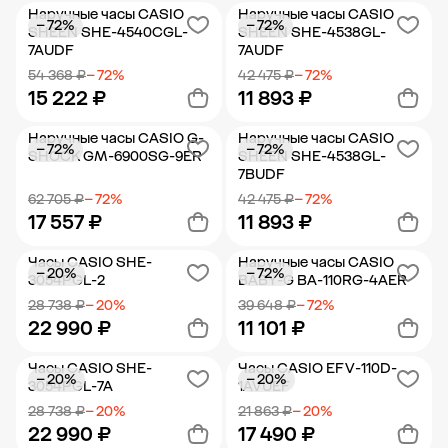
Наручные часы CASIO
Наручные часы CASIO
− 72%
− 72%
Добавить в корзину
Добавить в корзину
SHEEN SHE-4540CGL-
SHEEN SHE-4538GL-
7AUDF
7AUDF
54 368 ₽
− 72%
42 475 ₽
− 72%
15 222 ₽
11 893 ₽
Наручные часы CASIO G-
Наручные часы CASIO
− 72%
− 72%
Добавить в корзину
Добавить в корзину
SHOCK GM-6900SG-9ER
SHEEN SHE-4538GL-
7BUDF
62 705 ₽
− 72%
42 475 ₽
− 72%
17 557 ₽
11 893 ₽
Часы CASIO SHE-
Наручные часы CASIO
− 20%
− 72%
Добавить в корзину
Добавить в корзину
3054PGL-2
BABY-G BA-110RG-4AER
28 738 ₽
− 20%
39 648 ₽
− 72%
22 990 ₽
11 101 ₽
Часы CASIO SHE-
Часы CASIO EFV-110D-
− 20%
− 20%
Добавить в корзину
Добавить в корзину
3054PGL-7A
1AVUEF
28 738 ₽
− 20%
21 863 ₽
− 20%
22 990 ₽
17 490 ₽