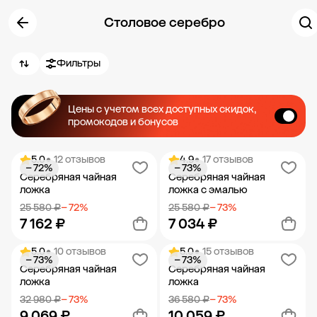
Столовое серебро
Фильтры
Цены с учетом всех доступных скидок,
промокодов и бонусов
5.0
• 12 отзывов
4.9
• 17 отзывов
− 72%
− 73%
Серебряная чайная
Серебряная чайная
ложка
ложка с эмалью
25 580 ₽
− 72%
25 580 ₽
− 73%
7 162 ₽
7 034 ₽
5.0
• 10 отзывов
5.0
• 15 отзывов
− 73%
− 73%
Добавить в корзину
Добавить в корзину
Серебряная чайная
Серебряная чайная
ложка
ложка
32 980 ₽
− 73%
36 580 ₽
− 73%
9 069 ₽
10 059 ₽