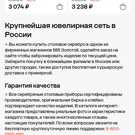
3 074 ₽
3 238 ₽
Крупнейшая ювелирная сеть в
Добавить в корзину
Добавить в корзину
России
⭐ Вы можете купить столовое серебро в одном из
фирменных магазинов 585 Золотой, сделайте заказ на
сайте чтобы забронировать изделие по текущей цене.
Заберите покупку в ближайшем филиале в Москве или
других городах
, также доступна бесплатная курьерскую
доставка с примеркой.
Гарантия качества
⭐ Все серебряные столовые приборы сертифицированы
производителем, оригинальная бирка и клеймо
подтверждает качество изделия. В каталоге интернет-
магазина представлены реальные фото и характеристики
каждого товара, а также многочисленные отзывы
настоящих покупателей. По всем вопросам звоните на
бесплатную круглосуточную линию поддержки:
8-800-
5555-585
.