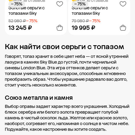
5.0
• 18 отзывов
5.0
• 16 отзывов
− 75%
− 75%
Добавить в корзину
Добавить в корзину
Золотые серьги с
Золотые серьги с
топазами Sky
топазами Sky
52 980 ₽
− 75%
79 980 ₽
− 75%
13 245 ₽
19 995 ₽
Как найти свои серьги с топазом
Добавить в корзину
Добавить в корзину
Говорят, топаз хранит в себе цвет неба — от ясной утренней
лазури в камнях Sky Blue до густой, почти чернильной
синевы London Blue. Эта игра оттенков делает серьги с
топазом уникальным аксессуаром, способным мгновенно
преобразить образ. Чтобы украшение радовало вас долго,
стоит учесть несколько моментов.
Союз металла и камня
Выбор оправы задает характер всего украшения. Холодный
блеск серебра или белого золота превращает голубой
камень в чистый осколок льда. Желтое или красное золото,
наоборот, согревает его, напоминая о солнце в чистом небе.
Подумайте, какое настроение вы хотите создать.