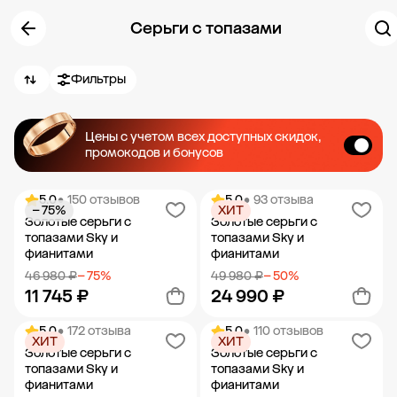
Серьги с топазами
Фильтры
Цены с учетом всех доступных скидок,
промокодов и бонусов
5.0
• 150 отзывов
5.0
• 93 отзыва
− 75%
ХИТ
Золотые серьги с
Золотые серьги с
топазами Sky и
топазами Sky и
фианитами
фианитами
46 980 ₽
− 75%
49 980 ₽
− 50%
11 745 ₽
24 990 ₽
5.0
• 172 отзыва
5.0
• 110 отзывов
ХИТ
ХИТ
Добавить в корзину
Добавить в корзину
Золотые серьги с
Золотые серьги с
топазами Sky и
топазами Sky и
фианитами
фианитами