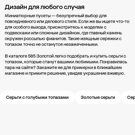
Дизайн для любого случая
Миниатюрные пусеты — безупречный выбор для
повседневного или делового стиля. Если же вы ищете что-то
для особого выхода, присмотритесь к моделям с
подвесками или сложным дизайном, где главный камень
окружен россыпью фианитов. Такие изящные сережки с
топазом точно не останутся незамеченными.
В каталоге 585 Золотой легко подобрать и купить серьги с
топазом, которые станут вашими любимыми. Понравилась
пара на сайте? Закажите ее для примерки в ближайшем
магазине и примите решение, увидев украшение вживую.
Серьги с голубыми топазами
Золотые серьги
Сер
Новости компании
Журнал ЗОЛОТОЙ
Блог
Карьера в 585 Золотой