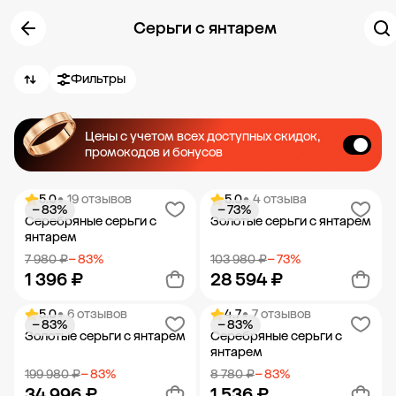
Серьги с янтарем
Фильтры
Цены с учетом всех доступных скидок,
промокодов и бонусов
5.0
• 19 отзывов
5.0
• 4 отзыва
− 83%
− 73%
Серебряные серьги с
Золотые серьги с янтарем
янтарем
7 980 ₽
− 83%
103 980 ₽
− 73%
1 396 ₽
28 594 ₽
5.0
• 6 отзывов
4.7
• 7 отзывов
− 83%
− 83%
Добавить в корзину
Добавить в корзину
Золотые серьги с янтарем
Серебряные серьги с
янтарем
199 980 ₽
− 83%
8 780 ₽
− 83%
34 996 ₽
1 536 ₽