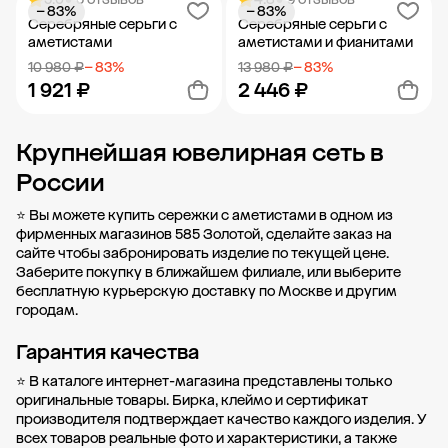
− 83%
− 83%
Добавить в корзину
Добавить в корзину
Серебряные серьги с
Серебряные серьги с
аметистами
аметистами и фианитами
10 980 ₽
− 83%
13 980 ₽
− 83%
1 921 ₽
2 446 ₽
Крупнейшая ювелирная сеть в
Добавить в корзину
Добавить в корзину
России
⭐ Вы можете купить сережки с аметистами в одном из
фирменных магазинов 585 Золотой, сделайте заказ на
сайте чтобы забронировать изделие по текущей цене.
Заберите покупку в
ближайшем филиале
, или выберите
бесплатную курьерскую доставку по Москве и другим
городам.
Гарантия качества
⭐ В каталоге интернет-магазина представлены только
оригинальные товары. Бирка, клеймо и сертификат
производителя подтверждает качество каждого изделия. У
всех товаров реальные фото и характеристики, а также