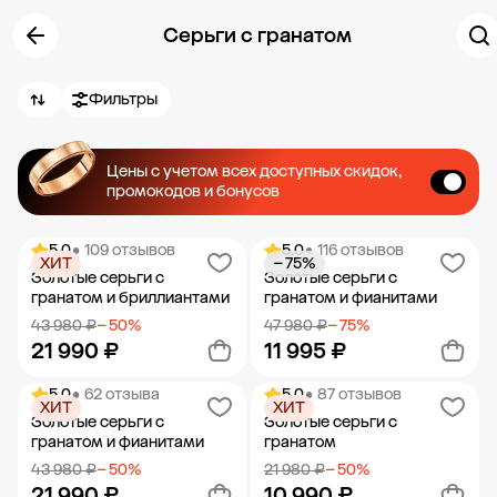
Серьги с гранатом
Фильтры
Цены с учетом всех доступных скидок,
промокодов и бонусов
5.0
• 109 отзывов
5.0
• 116 отзывов
ХИТ
− 75%
Золотые серьги с
Золотые серьги с
гранатом и бриллиантами
гранатом и фианитами
43 980 ₽
− 50%
47 980 ₽
− 75%
21 990 ₽
11 995 ₽
5.0
• 62 отзыва
5.0
• 87 отзывов
ХИТ
ХИТ
Добавить в корзину
Добавить в корзину
Золотые серьги с
Золотые серьги с
гранатом и фианитами
гранатом
43 980 ₽
− 50%
21 980 ₽
− 50%
21 990 ₽
10 990 ₽