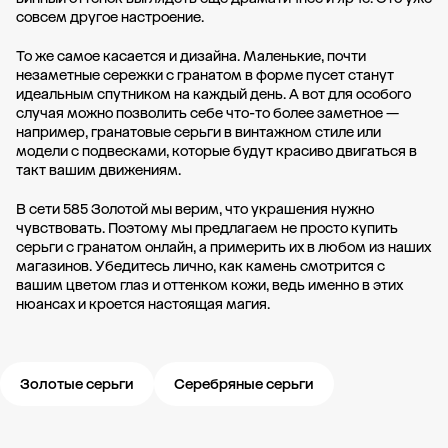
совсем другое настроение.
То же самое касается и дизайна. Маленькие, почти
незаметные сережки с гранатом в форме пусет станут
идеальным спутником на каждый день. А вот для особого
случая можно позволить себе что-то более заметное —
например, гранатовые серьги в винтажном стиле или
модели с подвесками, которые будут красиво двигаться в
такт вашим движениям.
В сети 585 Золотой мы верим, что украшения нужно
чувствовать. Поэтому мы предлагаем не просто купить
серьги с гранатом онлайн, а примерить их в любом из наших
магазинов. Убедитесь лично, как камень смотрится с
вашим цветом глаз и оттенком кожи, ведь именно в этих
нюансах и кроется настоящая магия.
Золотые серьги
Серебряные серьги
Новости компании
Журнал ЗОЛОТОЙ
Блог
Карьера в 585 Золотой