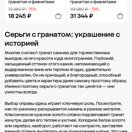
гранатом и фианитами
гранатом и фианитами
72 980 ₽
− 75%
113 980 ₽
− 73%
18 245 ₽
31 344 ₽
Серьги с гранатом: украшение с
Добавить в корзину
Добавить в корзину
историей
Многие считают гранат камнем для торжественных
выходов, но его красота куда многограннее. Глубокий,
насыщенный оттенок этого камня, напоминающий о
выдержанном вине или терпких ягодах, удивительно
универсален. Он не кричащий, а благородный, способный
добавить цвета и характера даже самому простому образу.
Именно поэтому серьги с гранатом так ценятся — они
уместны всегда.
Выбор оправы здесь играет ключевую роль. Посмотрите,
как по-разному раскрывается камень в разном металле.
Классическое красное золото словно подсвечивает гранат
изнутри, делая его теплее и уютнее. Холодное белое золото
или серебро, наоборот, работают на контрасте, заставляя
винный оттенок выглядеть еще драматичнее и ярче. Это уже