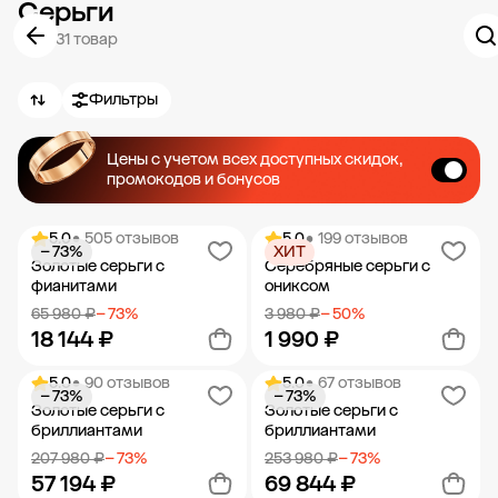
Серьги
6 531 товар
Фильтры
Цены с учетом всех доступных скидок,
промокодов и бонусов
5.0
• 505 отзывов
5.0
• 199 отзывов
− 73%
ХИТ
Золотые серьги с
Серебряные серьги с
фианитами
ониксом
65 980 ₽
− 73%
3 980 ₽
− 50%
18 144 ₽
1 990 ₽
5.0
• 90 отзывов
5.0
• 67 отзывов
− 73%
− 73%
Добавить в корзину
Добавить в корзину
Золотые серьги с
Золотые серьги с
бриллиантами
бриллиантами
207 980 ₽
− 73%
253 980 ₽
− 73%
57 194 ₽
69 844 ₽