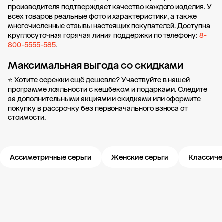
производителя подтверждает качество каждого изделия. У
всех товаров реальные фото и характеристики, а также
многочисленные отзывы настоящих покупателей. Доступна
круглосуточная горячая линия поддержки по телефону:
8-
800-5555-585
.
Максимальная выгода со скидками
⭐ Хотите сережки ещё дешевле? Участвуйте в нашей
программе лояльности
с кешбеком и подарками. Следите
за дополнительными
акциями и скидками
или оформите
покупку в рассрочку
без первоначального взноса от
стоимости.
Ассиметричные серьги
Женские серьги
Классиче
Новости компании
Журнал ЗОЛОТОЙ
Блог
Карьера в 585 Золотой