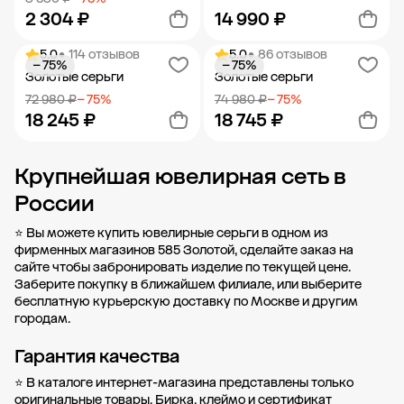
2 304 ₽
14 990 ₽
5.0
• 114 отзывов
5.0
• 86 отзывов
− 75%
− 75%
Добавить в корзину
Добавить в корзину
Золотые серьги
Золотые серьги
72 980 ₽
− 75%
74 980 ₽
− 75%
18 245 ₽
18 745 ₽
Крупнейшая ювелирная сеть в
Добавить в корзину
Добавить в корзину
России
⭐ Вы можете купить ювелирные серьги в одном из
фирменных магазинов 585 Золотой, сделайте заказ на
сайте чтобы забронировать изделие по текущей цене.
Заберите покупку в
ближайшем филиале
, или выберите
бесплатную курьерскую доставку по Москве и другим
городам.
Гарантия качества
⭐ В каталоге интернет-магазина представлены только
оригинальные товары. Бирка, клеймо и сертификат