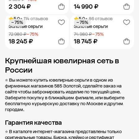
2 304 ₽
14 990 ₽
5.0
• 114 отзывов
5.0
• 86 отзывов
− 75%
− 75%
Добавить в корзину
Добавить в корзину
Золотые серьги
Золотые серьги
72 980 ₽
− 75%
74 980 ₽
− 75%
18 245 ₽
18 745 ₽
Крупнейшая ювелирная сеть в
Добавить в корзину
Добавить в корзину
России
⭐ Вы можете купить ювелирные серьги в одном из
фирменных магазинов 585 Золотой, сделайте заказ на
сайте чтобы забронировать изделие по текущей цене.
Заберите покупку в
ближайшем филиале
, или выберите
бесплатную курьерскую доставку по Москве и другим
городам.
Гарантия качества
⭐ В каталоге интернет-магазина представлены только
оригинальные товары. Бирка, клеймо и сертификат