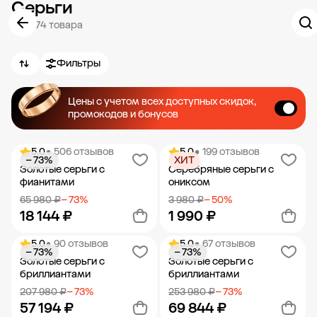
Серьги
6 574 товара
Фильтры
Цены с учетом всех доступных скидок,
промокодов и бонусов
5.0
• 506 отзывов
5.0
• 199 отзывов
− 73%
ХИТ
Золотые серьги с
Серебряные серьги с
фианитами
ониксом
65 980 ₽
− 73%
3 980 ₽
− 50%
18 144 ₽
1 990 ₽
5.0
• 90 отзывов
5.0
• 67 отзывов
− 73%
− 73%
Добавить в корзину
Добавить в корзину
Золотые серьги с
Золотые серьги с
бриллиантами
бриллиантами
207 980 ₽
− 73%
253 980 ₽
− 73%
57 194 ₽
69 844 ₽