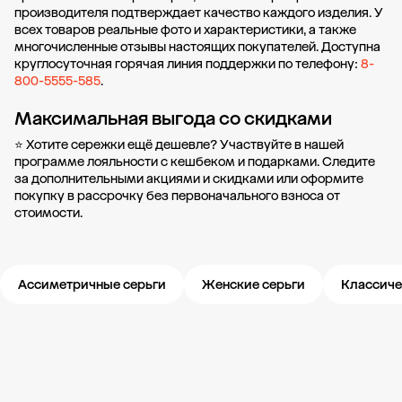
производителя подтверждает качество каждого изделия. У
всех товаров реальные фото и характеристики, а также
многочисленные отзывы настоящих покупателей. Доступна
круглосуточная горячая линия поддержки по телефону:
8-
800-5555-585
.
Максимальная выгода со скидками
⭐ Хотите сережки ещё дешевле? Участвуйте в нашей
программе лояльности
с кешбеком и подарками. Следите
за дополнительными
акциями и скидками
или оформите
покупку в рассрочку
без первоначального взноса от
стоимости.
Ассиметричные серьги
Женские серьги
Классиче
Новости компании
Журнал ЗОЛОТОЙ
Блог
Карьера в 585 Золотой