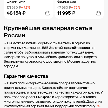
фианитами
фианитами
171 980 ₽
− 72%
47 980 ₽
− 75%
48 154 ₽
11 995 ₽
Крупнейшая ювелирная сеть в
Добавить в корзину
Добавить в корзину
России
⭐ Вы можете купить серьги с фианитами в одном из
фирменных магазинов 585 Золотой, сделайте заказ на
сайте чтобы забронировать изделие по текущей цене.
Заберите покупку в
ближайшем филиале
, или выберите
бесплатную курьерскую доставку по Москве и другим
городам.
Гарантия качества
⭐ В каталоге интернет-магазина представлены только
оригинальные товары. Бирка, клеймо и сертификат
производителя подтверждает качество каждого изделия. У
всех товаров реальные фото и характеристики, а также
многочисленные отзывы настоящих покупателей. Доступна
круглосуточная горячая линия поддержки по телефону:
8-