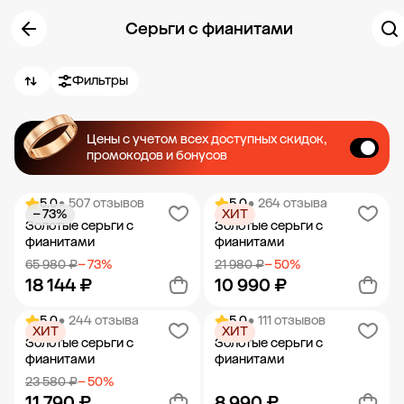
Серьги с фианитами
Фильтры
Цены с учетом всех доступных скидок,
промокодов и бонусов
5.0
• 507 отзывов
5.0
• 264 отзыва
− 73%
ХИТ
Золотые серьги с
Золотые серьги с
фианитами
фианитами
65 980 ₽
− 73%
21 980 ₽
− 50%
18 144 ₽
10 990 ₽
5.0
• 244 отзыва
5.0
• 111 отзывов
ХИТ
ХИТ
Добавить в корзину
Добавить в корзину
Золотые серьги с
Золотые серьги с
фианитами
фианитами
23 580 ₽
− 50%
11 790 ₽
8 990 ₽