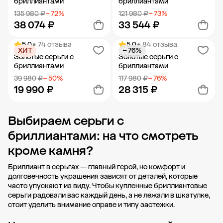
бриллиантами
бриллиантами
135 980 ₽
− 72%
121 980 ₽
− 73%
38 074 ₽
33 544 ₽
5.0
• 74 отзыва
5.0
• 84 отзыва
ХИТ
− 76%
Добавить в корзину
Добавить в корзину
Золотые серьги с
Золотые серьги с
бриллиантами
бриллиантами
39 980 ₽
− 50%
117 980 ₽
− 76%
19 990 ₽
28 315 ₽
Выбираем серьги с
Добавить в корзину
Добавить в корзину
бриллиантами: на что смотреть
кроме камня?
Бриллиант в серьгах — главный герой, но комфорт и
долговечность украшения зависят от деталей, которые
часто упускают из виду. Чтобы купленные бриллиантовые
серьги радовали вас каждый день, а не лежали в шкатулке,
стоит уделить внимание оправе и типу застежки.