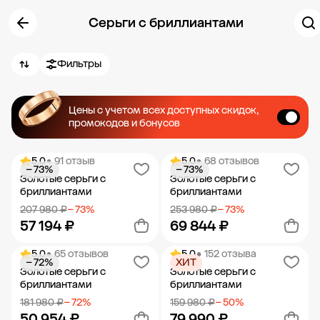
Серьги с бриллиантами
Фильтры
Цены с учетом всех доступных скидок,
промокодов и бонусов
5.0
• 91 отзыв
5.0
• 68 отзывов
− 73%
− 73%
Золотые серьги с
Золотые серьги с
бриллиантами
бриллиантами
207 980 ₽
− 73%
253 980 ₽
− 73%
57 194 ₽
69 844 ₽
5.0
• 65 отзывов
5.0
• 152 отзыва
− 72%
ХИТ
Добавить в корзину
Добавить в корзину
Золотые серьги с
Золотые серьги с
бриллиантами
бриллиантами
181 980 ₽
− 72%
159 980 ₽
− 50%
50 954 ₽
79 990 ₽