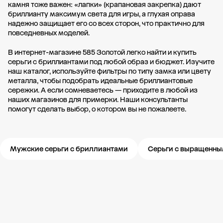
камня тоже важен: «лапки» (крапановая закрепка) дают
бриллианту максимум света для игры, а глухая оправа
надежно защищает его со всех сторон, что практично для
повседневных моделей.
В интернет-магазине 585 Золотой легко найти и купить
серьги с бриллиантами под любой образ и бюджет. Изучите
наш каталог, используйте фильтры по типу замка или цвету
металла, чтобы подобрать идеальные бриллиантовые
сережки. А если сомневаетесь — приходите в любой из
наших магазинов для примерки. Наши консультанты
помогут сделать выбор, о котором вы не пожалеете.
Мужские серьги с бриллиантами
Серьги с выращенн
Новости компании
Журнал ЗОЛОТОЙ
Блог
Карьера в 585 Золотой