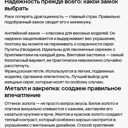
Надежность прежде всего: какой замок
выбрать
Риск потерять драгоценность — главный страх. Правильно
подобранный замок сводит его к минимуму.
Английский замок — классика для весомых моделей. Он
надежно защелкивается и выдерживает вес украшения,
поэтому вы можете не переживать о сохранности серег.
Пусеты (гвоздики). Идеальны для лаконичных сережек с
бриллиантами на каждый день. Винтовая застежка — самый
безопасный вариант, ее практически невозможно случайно
расстегнуть.
Французская петля. Используется в легких, подвижных
моделях, где важна элегантность. Лучший выбор для
изящных серег, которые носят по особому случаю.
Металл и закрепка: создаем правильное
впечатление
Оттенок золота — не просто вопрос вкуса. Белое золото и
платина визуально сливаются с камнем, заставляя его
казаться крупнее и ярче. Желтое и красное золото создают
теплый контраст, который особенно хорошо смотрится в
украшениях с винтажным дизайном. Способ крепления