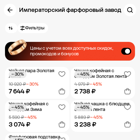
Императорский фарфоровый завод
Фильтры
Цены с учетом всех доступных скидок,
промокодов и бонусов
Чайная пара Золотая
Чашка кофейная с
− 30%
− 45%
лента
блюдцем Золотая лента
10 920 ₽
− 30%
4 979 ₽
− 45%
7 644 ₽
2 738 ₽
Чашка кофейная с
Чайная чашка с блюдцем
− 45%
− 45%
Добавить в корзину
Добавить в корзину
блюдцем Зима
Золотая лента
5 590 ₽
− 45%
5 889 ₽
− 45%
3 074 ₽
3 238 ₽
Фарфоровая подставка