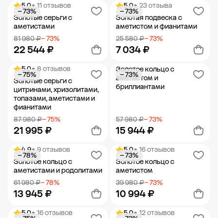
5.0
• 11 отзывов
5.0
• 23 отзыва
− 73%
− 73%
Добавить в корзину
Добавить в корзину
Золотые серьги с
Золотая подвеска с
аметистами
аметистом и фианитами
81 980 ₽
− 73%
25 580 ₽
− 73%
22 544 ₽
7 034 ₽
5.0
• 8 отзывов
Золотое кольцо с
− 75%
− 73%
Добавить в корзину
Добавить в корзину
аметистом и
Золотые серьги с
бриллиантами
цитринами, хризолитами,
топазами, аметистами и
фианитами
87 980 ₽
− 75%
57 980 ₽
− 73%
21 995 ₽
15 944 ₽
4.9
• 9 отзывов
5.0
• 16 отзывов
− 78%
− 73%
Добавить в корзину
Добавить в корзину
Золотое кольцо с
Золотое кольцо с
аметистами и родолитами
аметистом
61 980 ₽
− 78%
39 980 ₽
− 73%
13 945 ₽
10 994 ₽
5.0
• 16 отзывов
5.0
• 12 отзывов