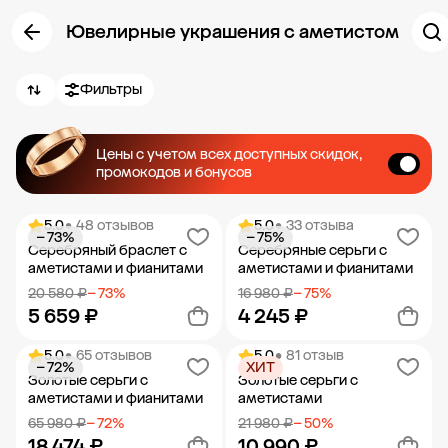
Ювелирные украшения с аметистом
Фильтры
Цены с учетом всех доступных скидок,
промокодов и бонусов
5.0
• 48 отзывов
5.0
• 33 отзыва
− 73%
− 75%
Серебряный браслет с
Серебряные серьги с
аметистами и фианитами
аметистами и фианитами
20 580 ₽
− 73%
16 980 ₽
− 75%
5 659 ₽
4 245 ₽
5.0
• 65 отзывов
5.0
• 81 отзыв
− 72%
ХИТ
Добавить в корзину
Добавить в корзину
Золотые серьги с
Золотые серьги с
аметистами и фианитами
аметистами
65 980 ₽
− 72%
21 980 ₽
− 50%
18 474 ₽
10 990 ₽