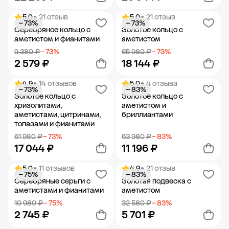
5.0
• 21 отзыв
5.0
• 21 отзыв
− 73%
− 73%
Добавить в корзину
Добавить в корзину
Серебряное кольцо с
Золотое кольцо с
аметистом и фианитами
аметистом
9 380 ₽
− 73%
65 980 ₽
− 73%
2 579 ₽
18 144 ₽
4.9
• 14 отзывов
5.0
• 4 отзыва
− 73%
− 83%
Добавить в корзину
Добавить в корзину
Золотое кольцо с
Золотое кольцо с
хризолитами,
аметистом и
аметистами, цитринами,
бриллиантами
топазами и фианитами
61 980 ₽
− 73%
63 980 ₽
− 83%
17 044 ₽
11 196 ₽
5.0
• 11 отзывов
4.9
• 21 отзыв
− 75%
− 83%
Добавить в корзину
Добавить в корзину
Серебряные серьги с
Золотая подвеска с
аметистами и фианитами
аметистом
10 980 ₽
− 75%
32 580 ₽
− 83%
2 745 ₽
5 701 ₽