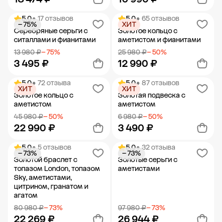
5.0
• 17 отзывов
5.0
• 65 отзывов
− 75%
ХИТ
Добавить в корзину
Добавить в корзину
Серебряные серьги с
Золотое кольцо с
ситаллами и фианитами
аметистом и фианитами
13 980 ₽
− 75%
25 980 ₽
− 50%
3 495 ₽
12 990 ₽
5.0
• 72 отзыва
5.0
• 87 отзывов
ХИТ
ХИТ
Добавить в корзину
Добавить в корзину
Золотое кольцо с
Золотая подвеска с
аметистом
аметистом
45 980 ₽
− 50%
6 980 ₽
− 50%
22 990 ₽
3 490 ₽
5.0
• 5 отзывов
5.0
• 32 отзыва
− 73%
− 73%
Добавить в корзину
Добавить в корзину
Золотой браслет с
Золотые серьги с
топазом London, топазом
аметистами
Sky, аметистами,
цитрином, гранатом и
агатом
80 980 ₽
− 73%
97 980 ₽
− 73%
22 269 ₽
26 944 ₽