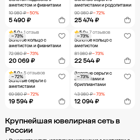
аметистом и фианитами
аметистами и родолитами
10 980 ₽
− 50%
90 980 ₽
− 72%
5 490 ₽
25 474 ₽
5.0
• 1 отзыв
5.0
• 7 отзывов
− 73%
− 73%
Добавить в корзину
Добавить в корзину
Золотое кольцо с
Золотое кольцо с
аметистом и фианитами
аметистом
72 980 ₽
− 73%
81 980 ₽
− 73%
20 069 ₽
22 544 ₽
5.0
• 5 отзывов
Золотые серьги с
− 72%
− 73%
Добавить в корзину
Добавить в корзину
аметистами и
Золотые серьги с
бриллиантами
аметистами
69 980 ₽
− 72%
43 980 ₽
− 73%
19 594 ₽
12 094 ₽
Крупнейшая ювелирная сеть в
Добавить в корзину
Добавить в корзину
России