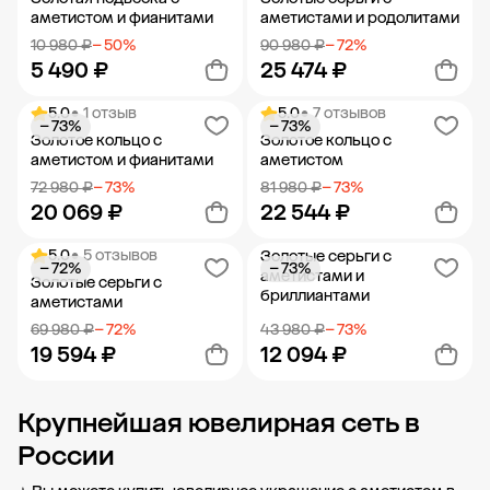
аметистом и фианитами
аметистами и родолитами
10 980 ₽
− 50%
90 980 ₽
− 72%
5 490 ₽
25 474 ₽
5.0
• 1 отзыв
5.0
• 7 отзывов
− 73%
− 73%
Добавить в корзину
Добавить в корзину
Золотое кольцо с
Золотое кольцо с
аметистом и фианитами
аметистом
72 980 ₽
− 73%
81 980 ₽
− 73%
20 069 ₽
22 544 ₽
5.0
• 5 отзывов
Золотые серьги с
− 72%
− 73%
Добавить в корзину
Добавить в корзину
аметистами и
Золотые серьги с
бриллиантами
аметистами
69 980 ₽
− 72%
43 980 ₽
− 73%
19 594 ₽
12 094 ₽
Крупнейшая ювелирная сеть в
Добавить в корзину
Добавить в корзину
России