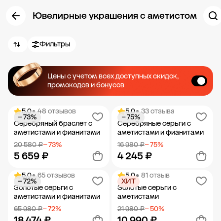
Ювелирные украшения с аметистом
Фильтры
Цены с учетом всех доступных скидок,
промокодов и бонусов
5.0
• 48 отзывов
5.0
• 33 отзыва
− 73%
− 75%
Серебряный браслет с
Серебряные серьги с
аметистами и фианитами
аметистами и фианитами
20 580 ₽
− 73%
16 980 ₽
− 75%
5 659 ₽
4 245 ₽
5.0
• 65 отзывов
5.0
• 81 отзыв
− 72%
ХИТ
Добавить в корзину
Добавить в корзину
Золотые серьги с
Золотые серьги с
аметистами и фианитами
аметистами
65 980 ₽
− 72%
21 980 ₽
− 50%
18 474 ₽
10 990 ₽