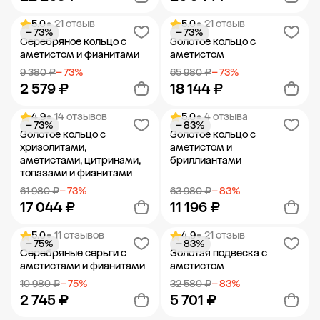
5.0
• 21 отзыв
5.0
• 21 отзыв
− 73%
− 73%
Добавить в корзину
Добавить в корзину
Серебряное кольцо с
Золотое кольцо с
аметистом и фианитами
аметистом
9 380 ₽
− 73%
65 980 ₽
− 73%
2 579 ₽
18 144 ₽
4.9
• 14 отзывов
5.0
• 4 отзыва
− 73%
− 83%
Добавить в корзину
Добавить в корзину
Золотое кольцо с
Золотое кольцо с
хризолитами,
аметистом и
аметистами, цитринами,
бриллиантами
топазами и фианитами
61 980 ₽
− 73%
63 980 ₽
− 83%
17 044 ₽
11 196 ₽
5.0
• 11 отзывов
4.9
• 21 отзыв
− 75%
− 83%
Добавить в корзину
Добавить в корзину
Серебряные серьги с
Золотая подвеска с
аметистами и фианитами
аметистом
10 980 ₽
− 75%
32 580 ₽
− 83%
2 745 ₽
5 701 ₽