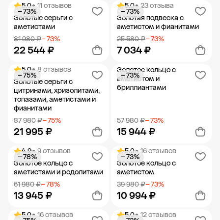
5.0
• 11 отзывов
5.0
• 23 отзыва
− 73%
− 73%
Добавить в корзину
Добавить в корзину
Золотые серьги с
Золотая подвеска с
аметистами
аметистом и фианитами
81 980 ₽
− 73%
25 580 ₽
− 73%
22 544 ₽
7 034 ₽
5.0
• 8 отзывов
Золотое кольцо с
− 75%
− 73%
Добавить в корзину
Добавить в корзину
аметистом и
Золотые серьги с
бриллиантами
цитринами, хризолитами,
топазами, аметистами и
фианитами
87 980 ₽
− 75%
57 980 ₽
− 73%
21 995 ₽
15 944 ₽
4.9
• 9 отзывов
5.0
• 16 отзывов
− 78%
− 73%
Добавить в корзину
Добавить в корзину
Золотое кольцо с
Золотое кольцо с
аметистами и родолитами
аметистом
61 980 ₽
− 78%
39 980 ₽
− 73%
13 945 ₽
10 994 ₽
5.0
• 16 отзывов
5.0
• 12 отзывов