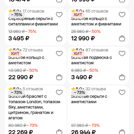
5.0
• 17 отзывов
5.0
• 65 отзывов
− 75%
ХИТ
Добавить в корзину
Добавить в корзину
Серебряные серьги с
Золотое кольцо с
ситаллами и фианитами
аметистом и фианитами
13 980 ₽
− 75%
25 980 ₽
− 50%
3 495 ₽
12 990 ₽
5.0
• 72 отзыва
5.0
• 87 отзывов
ХИТ
ХИТ
Добавить в корзину
Добавить в корзину
Золотое кольцо с
Золотая подвеска с
аметистом
аметистом
45 980 ₽
− 50%
6 980 ₽
− 50%
22 990 ₽
3 490 ₽
5.0
• 5 отзывов
5.0
• 32 отзыва
− 73%
− 73%
Добавить в корзину
Добавить в корзину
Золотой браслет с
Золотые серьги с
топазом London, топазом
аметистами
Sky, аметистами,
цитрином, гранатом и
агатом
80 980 ₽
− 73%
97 980 ₽
− 73%
22 269 ₽
26 944 ₽