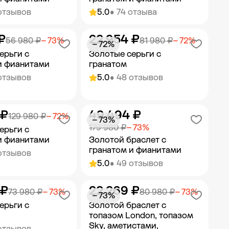
отзывов
5.0
• 74 отзыва
₽
22 954 ₽
ить в корзину
Добавить в корзину
56 980 ₽
− 73%
81 980 ₽
− 72%
− 72%
ерьги с
Золотые серьги с
и фианитами
гранатом
отзывов
5.0
• 48 отзывов
 ₽
49 494 ₽
ить в корзину
Добавить в корзину
129 980 ₽
− 72%
− 73%
179 980 ₽
− 73%
ерьги с
и фианитами
Золотой браслет с
гранатом и фианитами
отзывов
5.0
• 49 отзывов
 ₽
22 269 ₽
ить в корзину
Добавить в корзину
73 980 ₽
− 73%
80 980 ₽
− 73%
− 73%
ерьги с
Золотой браслет с
топазом London, топазом
Sky, аметистами,
отзывов