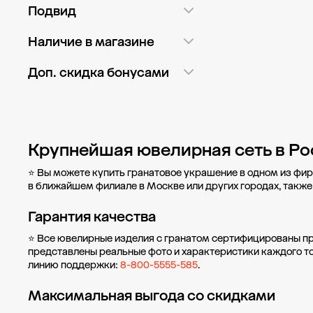
Красный
512
Показать ещё
15 мм
1
Подвид
Красный
525
Прямоугольник
56
Груша
150
Розовый
285
Показать ещё
Наличие в магазине
Сердце
30
Круглая
440
Черный
1
Показать ещё
Доп. скидка бонусами
Кушон
Булавка
20
1
Показать ещё
Бусы
1
Да
54
ГМ Ашан Марфино
35
Длинные
4
Нет
500
ГМ Ашан Мытищи
36
Крупнейшая ювелирная сеть в Ро
Жесткий
7
ГМ Глобус
37
⭐ Вы можете купить гранатовое украшение в одном из фир
Из бусин
1
ГМ Глобус
в ближайшем филиале в Москве или
других городах
, такж
Красногорск
53
Из звеньев
8
Гарантия качества
МФТК Бутово Молл
Показать ещё
(остров)
47
⭐ Все ювелирные изделия с гранатом сертифицированы пр
представлены реальные фото и характеристики каждого то
пл. Привокзальная
линию поддержки:
8-800-5555-585
.
площадь, д. 7
21
Максимальная выгода со скидками
Показать ещё