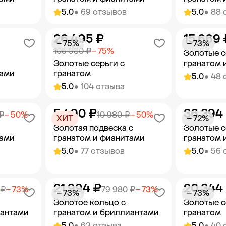
5.0
• 69 отзывов
5.0
• 88 
26 495 ₽
15 669 
орзину
Добавить в корзину
Добав
− 75%
− 73%
105 980 ₽
− 75%
Золотые с
Золотые серьги с
гранатом 
тами
гранатом
5.0
• 48 
5.0
• 104 отзыва
5 490 ₽
36 394
орзину
Добавить в корзину
Добав
₽
− 50%
10 980 ₽
− 50%
ХИТ
− 72%
Золотая подвеска с
Золотые с
тами
гранатом и фианитами
гранатом 
5.0
• 77 отзывов
5.0
• 56 
21 994 ₽
20 344
орзину
Добавить в корзину
Добав
 ₽
− 73%
79 980 ₽
− 73%
− 73%
− 73%
Золотое кольцо с
Золотые с
иантами
гранатом и бриллиантами
гранатом
5.0
• 63 отзыва
5.0
• 40 