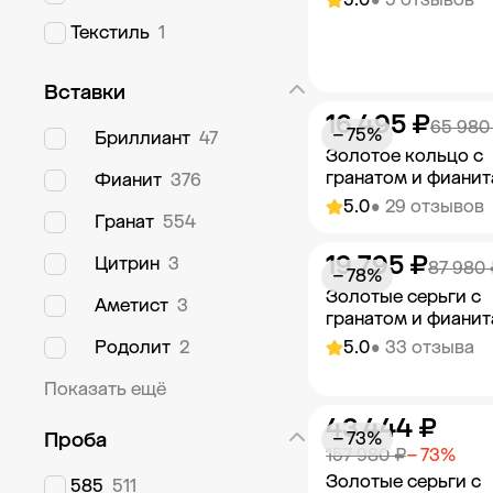
Текстиль
1
Вставки
16 495 ₽
Добавить в к
65 980
− 75%
Бриллиант
47
Золотое кольцо с
гранатом и фиани
Фианит
376
5.0
• 29 отзывов
Гранат
554
19 795 ₽
Цитрин
3
Добавить в к
87 980 
− 78%
Золотые серьги с
Аметист
3
гранатом и фиани
Родолит
2
5.0
• 33 отзыва
Показать ещё
43 444 ₽
Добавить в к
Проба
− 73%
157 980 ₽
− 73%
Золотые серьги с
585
511