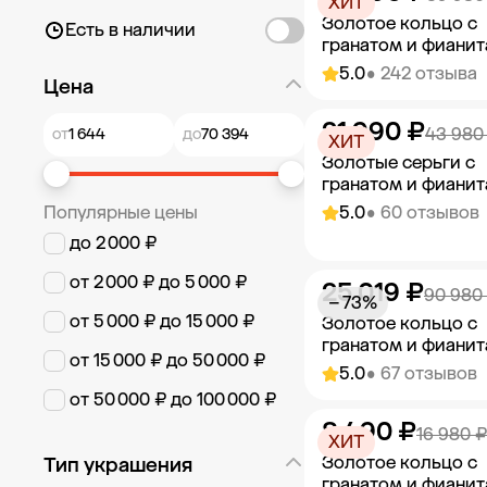
ХИТ
Золотое кольцо с
Есть в наличии
гранатом и фиани
5.0
• 242 отзыва
Цена
21 990 ₽
Добавить в к
43 980
от
до
ХИТ
Золотые серьги с
гранатом и фиани
Популярные цены
5.0
• 60 отзывов
до 2 000 ₽
от 2 000 ₽ до 5 000 ₽
25 019 ₽
Добавить в к
90 980
− 73%
от 5 000 ₽ до 15 000 ₽
Золотое кольцо с
гранатом и фиани
от 15 000 ₽ до 50 000 ₽
5.0
• 67 отзывов
от 50 000 ₽ до 100 000 ₽
8 490 ₽
Добавить в к
16 980 ₽
ХИТ
Золотое кольцо с
Тип украшения
гранатом и фиани