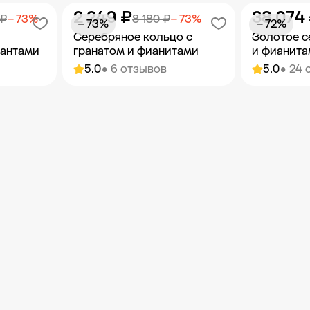
2 249 ₽
38 074
орзину
Добавить в корзину
Добав
 ₽
− 73%
8 180 ₽
− 73%
− 73%
− 72%
Серебряное кольцо с
Золотое с
иантами
гранатом и фианитами
и фианит
5.0
• 6 отзывов
5.0
• 24 
орзину
Добавить в корзину
Добав