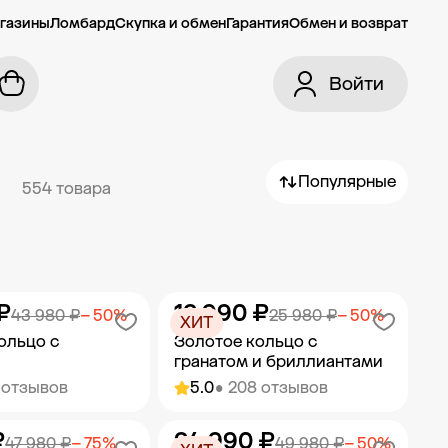
газины
Ломбард
Скупка и обмен
Гарантия
Обмен и возврат
Войти
Популярные
554 товара
₽
12 990 ₽
43 980 ₽
− 50%
25 980 ₽
− 50%
ХИТ
ольцо с
Золотое кольцо с
гранатом и бриллиантами
 отзывов
5.0
• 208 отзывов
₽
24 990 ₽
ить в корзину
Добавить в корзину
47 980 ₽
− 75%
49 980 ₽
− 50%