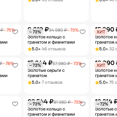
9 619 ₽
15 990 
орзину
Добавить в корзину
Добав
 ₽
− 75%
34 980 ₽
− 73%
− 73%
ХИТ
Золотое кольцо с
Золотое к
тами
гранатом и фианитами
гранатом 
5.0
• 46 отзывов
5.0
• 32 
15 944 ₽
18 990 
орзину
Добавить в корзину
Добав
₽
− 78%
57 980 ₽
− 73%
− 73%
ХИТ
Золотые серьги с
Золотое к
тами
гранатом
гранатом 
5.0
• 7 отзывов
5.0
• 75 
22 544 ₽
12 314 
орзину
Добавить в корзину
Добав
81 980 ₽
− 73%
− 73%
− 72%
Золотое кольцо с
Золотые с
гранатом и фианитами
гранатом 