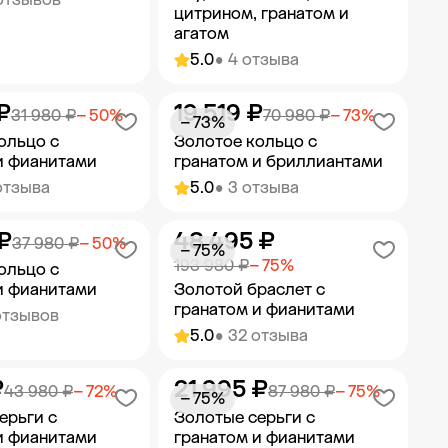
цитрином, гранатом и
агатом
5.0
• 4 отзыва
₽
19 519 ₽
ить в корзину
Добавить в корзину
31 980 ₽
− 50%
70 980 ₽
− 73%
− 73%
ольцо с
Золотое кольцо с
и фианитами
гранатом и бриллиантами
отзыва
5.0
• 3 отзыва
₽
48 495 ₽
ить в корзину
Добавить в корзину
37 980 ₽
− 50%
− 75%
193 980 ₽
− 75%
ольцо с
и фианитами
Золотой браслет с
гранатом и фианитами
отзывов
5.0
• 32 отзыва
₽
21 995 ₽
ить в корзину
Добавить в корзину
43 980 ₽
− 72%
87 980 ₽
− 75%
− 75%
ерьги с
Золотые серьги с
и фианитами
гранатом и фианитами