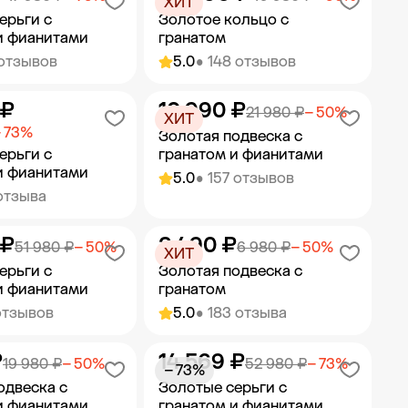
ХИТ
ерьги с
Золотое кольцо с
и фианитами
гранатом
 отзывов
5.0
• 148 отзывов
 ₽
10 990 ₽
ить в корзину
Добавить в корзину
21 980 ₽
− 50%
ХИТ
 73%
Золотая подвеска с
ерьги с
гранатом и фианитами
и фианитами
5.0
• 157 отзывов
отзыва
 ₽
3 490 ₽
ить в корзину
Добавить в корзину
51 980 ₽
− 50%
6 980 ₽
− 50%
ХИТ
ерьги с
Золотая подвеска с
и фианитами
гранатом
отзывов
5.0
• 183 отзыва
₽
14 569 ₽
ить в корзину
Добавить в корзину
19 980 ₽
− 50%
52 980 ₽
− 73%
− 73%
одвеска с
Золотые серьги с
и фианитами
гранатом и фианитами