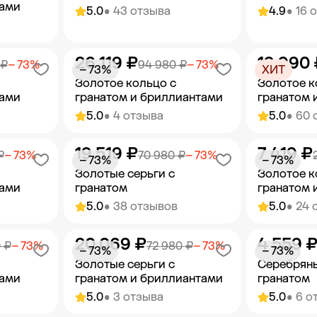
тами
5.0
• 43 отзыва
4.9
• 16 
26 119 ₽
19 990 
орзину
Добавить в корзину
Добав
 ₽
− 73%
94 980 ₽
− 73%
− 73%
ХИТ
Золотое кольцо с
Золотое к
тами
гранатом и бриллиантами
гранатом 
5.0
• 4 отзыва
5.0
• 60 
19 519 ₽
7 419 ₽
орзину
Добавить в корзину
Добав
₽
− 73%
70 980 ₽
− 73%
− 73%
− 73%
Золотые серьги с
Золотое к
тами
гранатом
гранатом 
5.0
• 38 отзывов
5.0
• 24 
20 069 ₽
4 559 
орзину
Добавить в корзину
Добав
 ₽
− 73%
72 980 ₽
− 73%
− 73%
− 73%
Золотые серьги с
Серебряны
тами
гранатом и бриллиантами
гранатом
5.0
• 3 отзыва
5.0
• 6 о