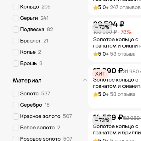
Кольцо
205
5.0
• 247 отзывов
Серьги
241
28 594 ₽
Добавить в к
− 73%
Подвеска
82
103 980 ₽
− 73%
Золотое кольцо с
Браслет
21
гранатом и фиани
Колье
2
5.0
• 53 отзыва
Брошь
3
15 990 ₽
Добавить в к
31 980 
ХИТ
Золотое кольцо с
Материал
гранатом и фиани
Золото
537
5.0
• 53 отзыва
Серебро
15
14 569 ₽
Красное золото
507
Добавить в к
52 980
− 73%
Золотое кольцо с
Белое золото
2
гранатом и брилл
Розовое золото
507
5.0
• 5 отзывов