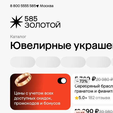
8 800 5555 585
Москва
Каталог
Ювелирные украшен
5 769 ₽
20 980 ₽
− 73%
Серебряный брасл
гранатом и фиани
Цены с учетом всех
5.0
• 182 отзыва
доступных скидок,
промокодов и бонусов
19 990 ₽
Добавить в к
39 980