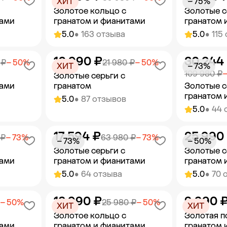
ХИТ
− 75%
Золотое кольцо с
Золотые с
тами
гранатом и фианитами
гранатом 
5.0
• 163 отзыва
5.0
• 115
10 990 ₽
30 244
орзину
Добавить в корзину
Добав
 ₽
− 50%
21 980 ₽
− 50%
ХИТ
− 73%
109 980 ₽
−
Золотые серьги с
тами
гранатом
Золотые с
гранатом 
5.0
• 87 отзывов
5.0
• 44 
17 594 ₽
25 990
орзину
Добавить в корзину
Добав
 ₽
− 73%
63 980 ₽
− 73%
− 73%
− 50%
Золотые серьги с
Золотые с
тами
гранатом и фианитами
гранатом 
5.0
• 64 отзыва
5.0
• 70 
12 990 ₽
9 990 
орзину
Добавить в корзину
Добав
− 50%
25 980 ₽
− 50%
ХИТ
ХИТ
Золотое кольцо с
Золотая п
тами
гранатом и фианитами
гранатом 