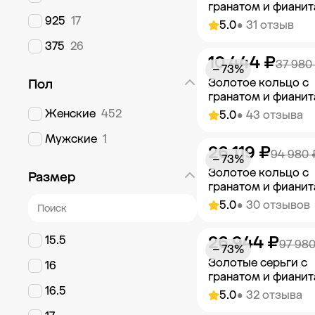
гранатом и фиани
925
17
5.0
• 31 отзыв
375
26
10 444 ₽
Добавить в к
37 980
− 73%
Золотое кольцо с
Пол
гранатом и фиани
Женские
452
5.0
• 43 отзыва
Мужские
1
26 119 ₽
Добавить в к
94 980 
− 73%
Золотое кольцо с
Размер
гранатом и фиани
5.0
• 30 отзывов
26 944 ₽
15.5
Добавить в к
97 980
− 73%
Золотые серьги с
16
гранатом и фиани
16.5
5.0
• 32 отзыва