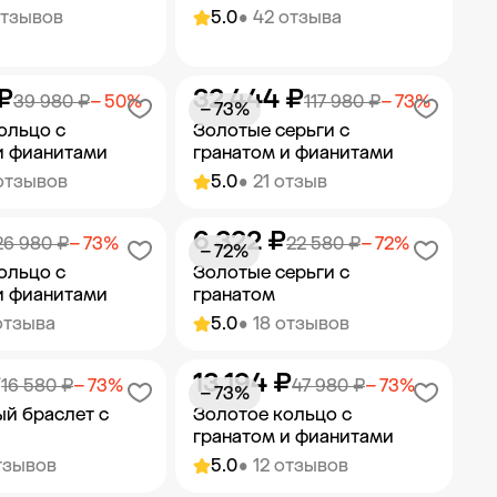
отзывов
5.0
• 42 отзыва
₽
32 444 ₽
ить в корзину
Добавить в корзину
39 980 ₽
− 50%
117 980 ₽
− 73%
− 73%
ольцо с
Золотые серьги с
и фианитами
гранатом и фианитами
отзывов
5.0
• 21 отзыв
6 322 ₽
ить в корзину
Добавить в корзину
26 980 ₽
− 73%
22 580 ₽
− 72%
− 72%
ольцо с
Золотые серьги с
и фианитами
гранатом
отзыва
5.0
• 18 отзывов
₽
13 194 ₽
ить в корзину
Добавить в корзину
16 580 ₽
− 73%
47 980 ₽
− 73%
− 73%
й браслет с
Золотое кольцо с
гранатом и фианитами
тзывов
5.0
• 12 отзывов