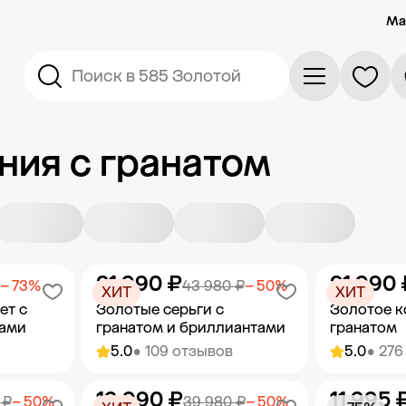
Ма
Поиск в 585 Золотой
ия с гранатом
21 990 ₽
21 990 
− 73%
43 980 ₽
− 50%
ХИТ
ХИТ
ет с
Золотые серьги с
Золотое к
тами
гранатом и бриллиантами
гранатом
5.0
• 109 отзывов
5.0
• 276
19 990 ₽
11 995 
орзину
Добавить в корзину
Добав
 ₽
− 50%
39 980 ₽
− 50%