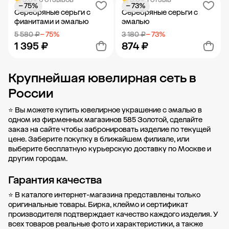
− 75%
− 73%
Добавить в корзину
Добавить в корзину
Серебряные серьги с
Серебряные серьги с
фианитами и эмалью
эмалью
5 580 ₽
− 75%
3 180 ₽
− 73%
1 395 ₽
874 ₽
Крупнейшая ювелирная сеть в
Добавить в корзину
Добавить в корзину
России
⭐ Вы можете купить ювелирное украшение с эмалью в
одном из фирменных магазинов 585 Золотой, сделайте
заказ на сайте чтобы забронировать изделие по текущей
цене. Заберите покупку в
ближайшем филиале
, или
выберите бесплатную курьерскую доставку по Москве и
другим городам.
Гарантия качества
⭐ В каталоге интернет-магазина представлены только
оригинальные товары. Бирка, клеймо и сертификат
производителя подтверждает качество каждого изделия. У
всех товаров реальные фото и характеристики, а также