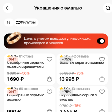
Украшения с эмалью
Фильтры
Цены с учетом всех доступных скидок,
промокодов и бонусов
5.0
• 81 отзыв
5.0
• 42 отзыва
ХИТ
− 75%
Серебряные серьги с
Золотые серьги с эмалью
эмалью и фианитами
3 380 ₽
− 50%
55 980 ₽
− 75%
1 690 ₽
13 995 ₽
5.0
• 69 отзывов
5.0
• 13 отзывов
ХИТ
− 75%
Добавить в корзину
Добавить в корзину
Серебряные серьги с
Серебряные серьги с
эмалью
эмалью
9 780 ₽
− 75%
990 ₽
2 445 ₽