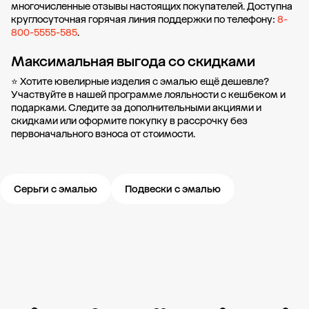
многочисленные отзывы настоящих покупателей. Доступна
круглосуточная горячая линия поддержки по телефону:
8-
800-5555-585
.
Максимальная выгода со скидками
⭐ Хотите ювелирные изделия с эмалью ещё дешевле?
Участвуйте в нашей
программе лояльности
с кешбеком и
подарками. Следите за дополнительными
акциями и
скидками
или оформите
покупку в рассрочку
без
первоначального взноса от стоимости.
Серьги с эмалью
Подвески с эмалью
Новости компании
Журнал ЗОЛОТОЙ
Блог
Карьера в 585 Золотой