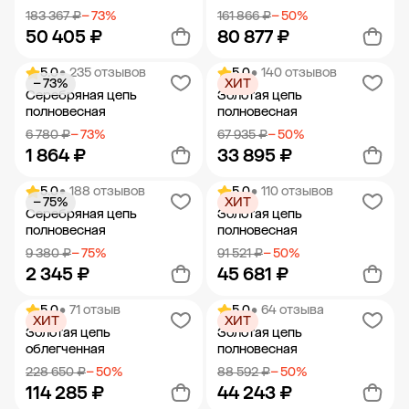
183 367 ₽
− 73%
161 866 ₽
− 50%
50 405 ₽
80 877 ₽
5.0
• 235 отзывов
5.0
• 140 отзывов
− 73%
ХИТ
Добавить в корзину
Добавить в корзину
Серебряная цепь
Золотая цепь
полновесная
полновесная
6 780 ₽
− 73%
67 935 ₽
− 50%
1 864 ₽
33 895 ₽
5.0
• 188 отзывов
5.0
• 110 отзывов
− 75%
ХИТ
Добавить в корзину
Добавить в корзину
Серебряная цепь
Золотая цепь
полновесная
полновесная
9 380 ₽
− 75%
91 521 ₽
− 50%
2 345 ₽
45 681 ₽
5.0
• 71 отзыв
5.0
• 64 отзыва
ХИТ
ХИТ
Добавить в корзину
Добавить в корзину
Золотая цепь
Золотая цепь
облегченная
полновесная
228 650 ₽
− 50%
88 592 ₽
− 50%
114 285 ₽
44 243 ₽