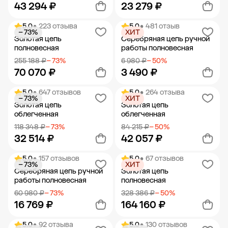
43 294 ₽
23 279 ₽
5.0
• 223 отзыва
5.0
• 481 отзыв
− 73%
ХИТ
Добавить в корзину
Добавить в корзину
Золотая цепь
Серебряная цепь ручной
полновесная
работы полновесная
255 188 ₽
− 73%
6 980 ₽
− 50%
70 070 ₽
3 490 ₽
5.0
• 647 отзывов
5.0
• 264 отзыва
− 73%
ХИТ
Добавить в корзину
Добавить в корзину
Золотая цепь
Золотая цепь
облегченная
облегченная
118 348 ₽
− 73%
84 215 ₽
− 50%
32 514 ₽
42 057 ₽
5.0
• 157 отзывов
5.0
• 67 отзывов
− 73%
ХИТ
Добавить в корзину
Добавить в корзину
Серебряная цепь ручной
Золотая цепь
работы полновесная
полновесная
60 980 ₽
− 73%
328 386 ₽
− 50%
16 769 ₽
164 160 ₽
5.0
• 92 отзыва
5.0
• 130 отзывов