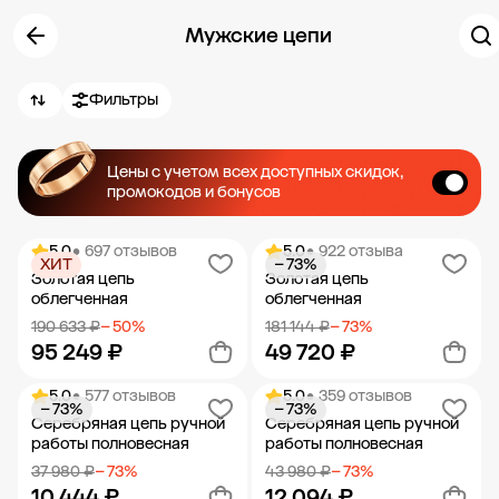
Мужские цепи
Фильтры
Цены с учетом всех доступных скидок,
промокодов и бонусов
5.0
• 697 отзывов
5.0
• 922 отзыва
ХИТ
− 73%
Золотая цепь
Золотая цепь
облегченная
облегченная
190 633 ₽
− 50%
181 144 ₽
− 73%
95 249 ₽
49 720 ₽
5.0
• 577 отзывов
5.0
• 359 отзывов
− 73%
− 73%
Добавить в корзину
Добавить в корзину
Серебряная цепь ручной
Серебряная цепь ручной
работы полновесная
работы полновесная
37 980 ₽
− 73%
43 980 ₽
− 73%
10 444 ₽
12 094 ₽