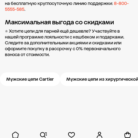
на бесплатную круглосуточную линию поддержки:
8-800-
5555-585
.
Максимальная выгода со скидками
⭐ Хотите цепи для парней ещё дешевле? Участвуйте в
нашей
программе лояльности
с кешбеком и подарками.
Следите за дополнительными
акциями и скидками
или
оформите
покупку в рассрочку
с 0% первоначального
взноса от стоимости.
Мужские цепи Cartier
Мужские цепи из хирургической
Новости компании
Журнал ЗОЛОТОЙ
Блог
Карьера в 585 Золотой