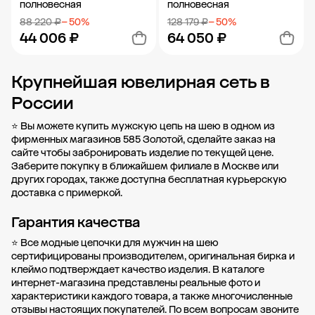
полновесная
полновесная
88 220 ₽
− 50%
128 179 ₽
− 50%
44 006 ₽
64 050 ₽
Крупнейшая ювелирная сеть в
Добавить в корзину
Добавить в корзину
России
⭐ Вы можете купить мужскую цепь на шею в одном из
фирменных магазинов 585 Золотой, сделайте заказ на
сайте чтобы забронировать изделие по текущей цене.
Заберите покупку в ближайшем филиале в Москве или
других городах
, также доступна бесплатная курьерскую
доставка с примеркой.
Гарантия качества
⭐ Все модные цепочки для мужчин на шею
сертифицированы производителем, оригинальная бирка и
клеймо подтверждает качество изделия. В каталоге
интернет-магазина представлены реальные фото и
характеристики каждого товара, а также многочисленные
отзывы настоящих покупателей. По всем вопросам звоните