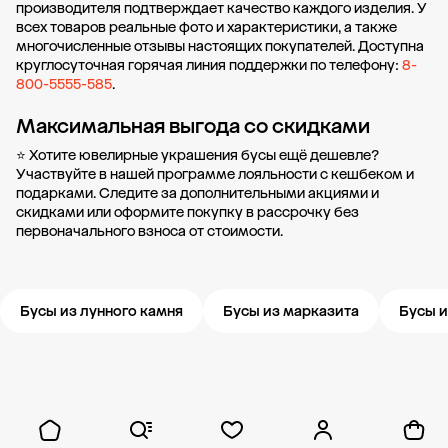
производителя подтверждает качество каждого изделия. У
всех товаров реальные фото и характеристики, а также
многочисленные отзывы настоящих покупателей. Доступна
круглосуточная горячая линия поддержки по телефону:
8-
800-5555-585
.
Максимальная выгода со скидками
⭐ Хотите ювелирные украшения бусы ещё дешевле?
Участвуйте в нашей
программе лояльности
с кешбеком и
подарками. Следите за дополнительными
акциями и
скидками
или оформите
покупку в рассрочку
без
первоначального взноса от стоимости.
Бусы из лунного камня
Бусы из марказита
Бусы и
Новости компании
Журнал ЗОЛОТОЙ
Блог
Карьера в 585 Золотой