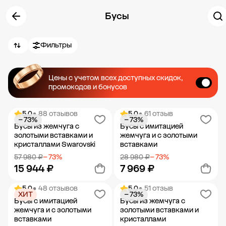
Бусы
Фильтры
Цены с учетом всех доступных скидок,
промокодов и бонусов
5.0
• 88 отзывов
5.0
• 61 отзыв
− 73%
− 73%
Бусы из жемчуга с
Бусы с имитацией
золотыми вставками и
жемчуга и с золотыми
кристаллами Swarovski
вставками
57 980 ₽
− 73%
28 980 ₽
− 73%
15 944 ₽
7 969 ₽
5.0
• 48 отзывов
5.0
• 51 отзыв
ХИТ
− 73%
Добавить в корзину
Добавить в корзину
Бусы с имитацией
Бусы из жемчуга с
жемчуга и с золотыми
золотыми вставками и
вставками
кристаллами