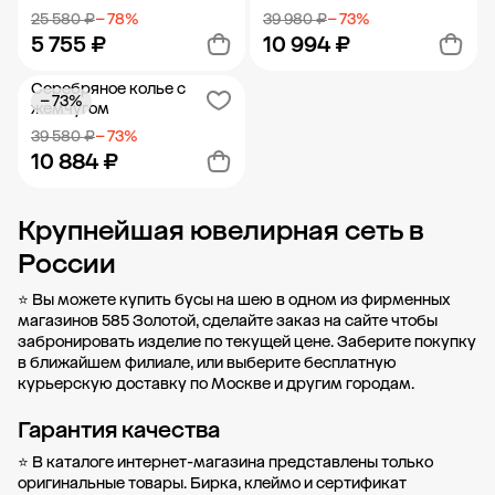
25 580 ₽
− 78%
39 980 ₽
− 73%
5 755 ₽
10 994 ₽
Серебряное колье с
− 73%
Добавить в корзину
Добавить в корзину
жемчугом
39 580 ₽
− 73%
10 884 ₽
Крупнейшая ювелирная сеть в
Добавить в корзину
России
⭐ Вы можете купить бусы на шею в одном из фирменных
магазинов 585 Золотой, сделайте заказ на сайте чтобы
забронировать изделие по текущей цене. Заберите покупку
в
ближайшем филиале
, или выберите бесплатную
курьерскую доставку по Москве и другим городам.
Гарантия качества
⭐ В каталоге интернет-магазина представлены только
оригинальные товары. Бирка, клеймо и сертификат