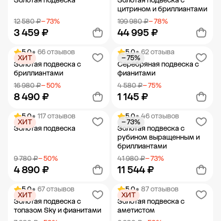
Золотая подвеска
Золотая подвеска с
цитрином и бриллиантами
12 580 ₽
− 73%
199 980 ₽
− 78%
3 459 ₽
44 995 ₽
5.0
• 66 отзывов
5.0
• 62 отзыва
ХИТ
− 75%
Добавить в корзину
Добавить в корзину
Золотая подвеска с
Серебряная подвеска с
бриллиантами
фианитами
16 980 ₽
− 50%
4 580 ₽
− 75%
8 490 ₽
1 145 ₽
5.0
• 117 отзывов
5.0
• 46 отзывов
ХИТ
− 73%
Добавить в корзину
Добавить в корзину
Золотая подвеска
Золотая подвеска с
рубином выращенным и
бриллиантами
9 780 ₽
− 50%
41 980 ₽
− 73%
4 890 ₽
11 544 ₽
5.0
• 67 отзывов
5.0
• 87 отзывов
ХИТ
ХИТ
Добавить в корзину
Добавить в корзину
Золотая подвеска с
Золотая подвеска с
топазом Sky и фианитами
аметистом