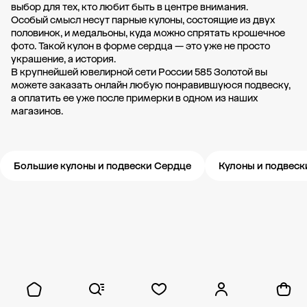
выбор для тех, кто любит быть в центре внимания.
Особый смысл несут парные кулоны, состоящие из двух
половинок, и медальоны, куда можно спрятать крошечное
фото. Такой кулон в форме сердца — это уже не просто
украшение, а история.
В крупнейшей ювелирной сети России 585 Золотой вы
можете заказать онлайн любую понравившуюся подвеску,
а оплатить ее уже после примерки в одном из наших
магазинов.
Большие кулоны и подвески Сердце
Кулоны и подвеск
Новости компании
Журнал ЗОЛОТОЙ
Блог
Карьера в 585 Золотой