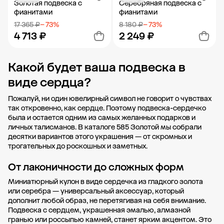
Золотая подвеска с
Серебряная подвеска с
фианитами
фианитами
17 365 ₽
− 73%
8 180 ₽
− 73%
4 713 ₽
2 249 ₽
Какой будет ваша подвеска в
Добавить в корзину
Добавить в корзину
виде сердца?
Пожалуй, ни один ювелирный символ не говорит о чувствах
так откровенно, как сердце. Поэтому подвеска-сердечко
была и остается одним из самых желанных подарков и
личных талисманов. В каталоге 585 Золотой мы собрали
десятки вариантов этого украшения — от скромных и
трогательных до роскошных и заметных.
От лаконичности до сложных форм
Миниатюрный кулон в виде сердечка из гладкого золота
или серебра — универсальный аксессуар, который
дополнит любой образ, не перетягивая на себя внимание.
Подвеска с сердцем, украшенная эмалью, алмазной
гранью или россыпью камней, станет ярким акцентом. Это