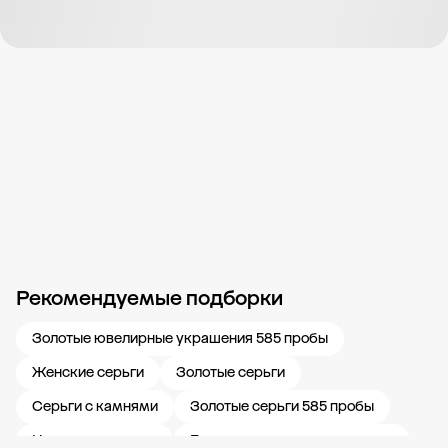
Рекомендуемые подборки
Новости компании
Журнал ЗОЛОТОЙ
Блог
Карьера в 585 Золотой
Золотые ювелирные украшения 585 пробы
Женские серьги
Золотые серьги
Серьги с камнями
Золотые серьги 585 пробы
Недорогие серьги
Дешевые золотые украшения