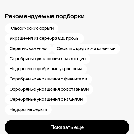
Рекомендуемые подборки
Новости компании
Журнал ЗОЛОТОЙ
Блог
Карьера в 585 Золотой
Классические серьги
Украшения из серебра 925 пробы
Серьги с камнями
Серьги с круглыми камнями
Серебряные украшения для женщин
Недорогие серебряные украшения
Серебряные украшения с фианитами
Серебряные украшения со вставками
Серебряные украшения с камнями
Недорогие серьги
Показать ещё