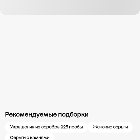
Рекомендуемые подборки
Новости компании
Журнал ЗОЛОТОЙ
Блог
Карьера в 585 Золотой
Украшения из серебра 925 пробы
Женские серьги
Серьги с камнями