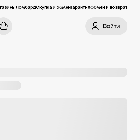
газины
Ломбард
Скупка и обмен
Гарантия
Обмен и возврат
Войти