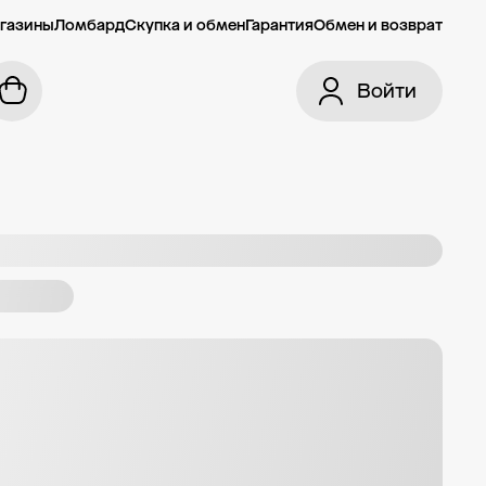
газины
Ломбард
Скупка и обмен
Гарантия
Обмен и возврат
Войти