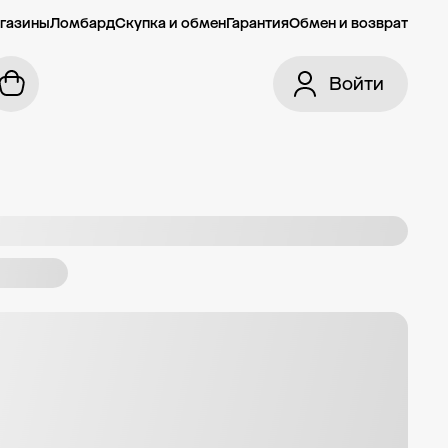
газины
Ломбард
Скупка и обмен
Гарантия
Обмен и возврат
Войти