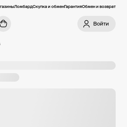
газины
Ломбард
Скупка и обмен
Гарантия
Обмен и возврат
Войти
м