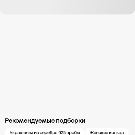
Рекомендуемые подборки
Новости компании
Журнал ЗОЛОТОЙ
Блог
Карьера в 585 Золотой
Украшения из серебра 925 пробы
Женские кольца