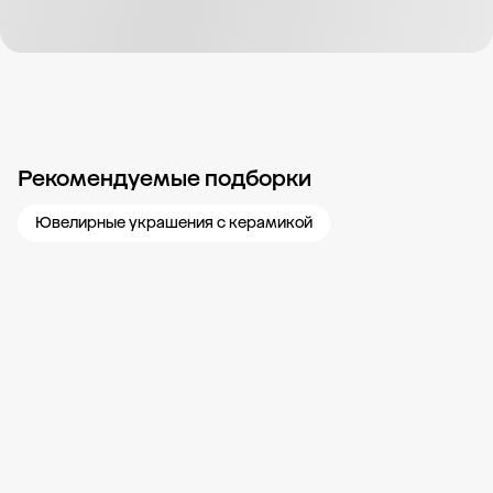
Рекомендуемые подборки
Новости компании
Журнал ЗОЛОТОЙ
Блог
Карьера в 585 Золотой
Ювелирные украшения с керамикой