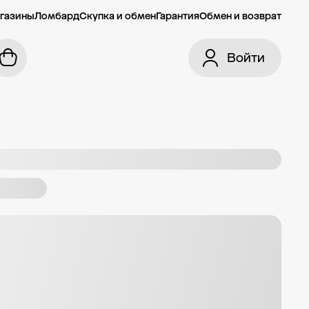
газины
Ломбард
Скупка и обмен
Гарантия
Обмен и возврат
Войти