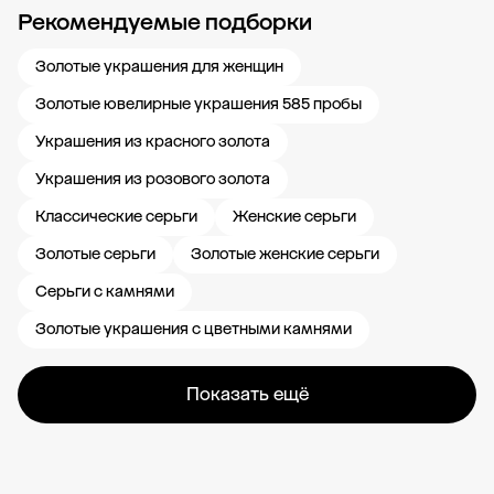
Рекомендуемые подборки
Новости компании
Журнал ЗОЛОТОЙ
Блог
Карьера в 585 Золотой
Золотые украшения для женщин
Золотые ювелирные украшения 585 пробы
Украшения из красного золота
Украшения из розового золота
Классические серьги
Женские серьги
Золотые серьги
Золотые женские серьги
Серьги с камнями
Золотые украшения с цветными камнями
Показать ещё