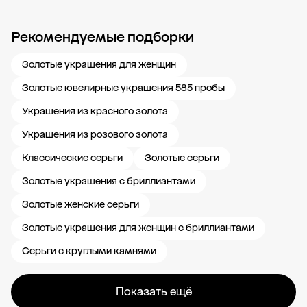
Рекомендуемые подборки
Новости компании
Журнал ЗОЛОТОЙ
Блог
Карьера в 585 Золотой
Золотые украшения для женщин
Золотые ювелирные украшения 585 пробы
Украшения из красного золота
Украшения из розового золота
Классические серьги
Золотые серьги
Золотые украшения с бриллиантами
Золотые женские серьги
Золотые украшения для женщин с бриллиантами
Серьги с круглыми камнями
Показать ещё