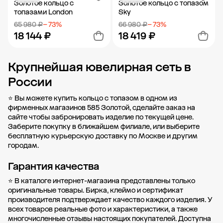
Золотое кольцо с
Золотое кольцо с топазом
топазами London
Sky
65 980 ₽
− 73%
66 980 ₽
− 73%
18 144 ₽
18 419 ₽
Крупнейшая ювелирная сеть в
Добавить в корзину
Добавить в корзину
России
⭐ Вы можете купить кольцо с топазом в одном из
фирменных магазинов 585 Золотой, сделайте заказ на
сайте чтобы забронировать изделие по текущей цене.
Заберите покупку в
ближайшем филиале
, или выберите
бесплатную курьерскую доставку по Москве и другим
городам.
Гарантия качества
⭐ В каталоге интернет-магазина представлены только
оригинальные товары. Бирка, клеймо и сертификат
производителя подтверждает качество каждого изделия. У
всех товаров реальные фото и характеристики, а также
многочисленные отзывы настоящих покупателей. Доступна