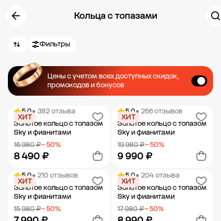
Кольца с топазами
Фильтры
Цены с учетом всех доступных скидок,
промокодов и бонусов
5.0
• 382 отзыва
5.0
• 266 отзывов
ХИТ
ХИТ
Золотое кольцо с топазом
Золотое кольцо с топазом
Sky и фианитами
Sky и фианитами
16 980 ₽
− 50%
19 980 ₽
− 50%
8 490 ₽
9 990 ₽
5.0
• 210 отзывов
5.0
• 204 отзыва
ХИТ
ХИТ
Добавить в корзину
Добавить в корзину
Золотое кольцо с топазом
Золотое кольцо с топазом
Sky и фианитами
Sky и фианитами
15 980 ₽
− 50%
17 980 ₽
− 50%
7 990 ₽
8 990 ₽