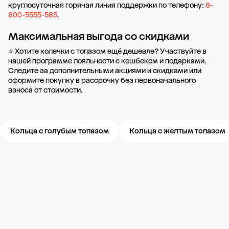
круглосуточная горячая линия поддержки по телефону:
8-
800-5555-585
.
Максимальная выгода со скидками
⭐ Хотите колечки с топазом ещё дешевле? Участвуйте в
нашей
программе лояльности
с кешбеком и подарками.
Следите за дополнительными
акциями и скидками
или
оформите
покупку в рассрочку
без первоначального
взноса от стоимости.
Кольца с голубым топазом
Кольца с желтым топазом
Новости компании
Журнал ЗОЛОТОЙ
Блог
Карьера в 585 Золотой