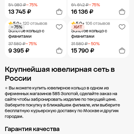
54 980 ₽
− 75%
64 642 ₽
− 75%
13 745 ₽
16 136 ₽
5.0
• 120 отзывов
5.0
• 106 отзывов
− 75%
ХИТ
Добавить в корзину
Добавить в корзину
Золотое кольцо с
Золотое кольцо с
фианитами
фианитами
37 580 ₽
− 75%
31 580 ₽
− 50%
9 395 ₽
15 790 ₽
Крупнейшая ювелирная сеть в
Добавить в корзину
Добавить в корзину
России
⭐ Вы можете купить ювелирное кольцо в одном из
фирменных магазинов 585 Золотой, сделайте заказ на
сайте чтобы забронировать изделие по текущей цене.
Заберите покупку в
ближайшем филиале
, или выберите
бесплатную курьерскую доставку по Москве и другим
городам.
Гарантия качества