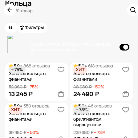
Кольца
6 261 товар
Фильтры
Цены с учетом всех доступных скидок,
промокодов и бонусов
5.0
• 868 отзывов
5.0
• 613 отзывов
− 75%
ХИТ
Золотое кольцо с
Золотое кольцо с
фианитами
фианитами
52 980 ₽
− 75%
48 980 ₽
− 50%
13 245 ₽
24 490 ₽
5.0
• 550 отзывов
5.0
• 46 отзывов
ХИТ
− 73%
Добавить в корзину
Добавить в корзину
Золотое кольцо с
Золотое кольцо с
фианитами
бриллиантом
выращенным
39 980 ₽
− 50%
239 980 ₽
− 73%