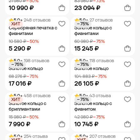
21 980 ₽
− 50%
83 980 ₽
− 73%
10 990 ₽
23 094 ₽
5.0
• 248 отзывов
5.0
• 27 отзывов
ХИТ
− 75%
Добавить в корзину
Добавить в корзину
Серебряная печатка с
Золотое кольцо с
фианитами
фианитами
10 580 ₽
− 50%
60 980 ₽
− 75%
5 290 ₽
15 245 ₽
5.0
• 198 отзывов
5.0
• 118 отзывов
− 75%
− 75%
Добавить в корзину
Добавить в корзину
Золотое кольцо
Золотое кольцо
68 276 ₽
− 75%
104 883 ₽
− 75%
17 016 ₽
26 105 ₽
5.0
• 458 отзывов
5.0
• 43 отзыва
ХИТ
− 75%
Добавить в корзину
Добавить в корзину
Золотое кольцо с
Золотое кольцо с
бриллиантами
фианитом
15 980 ₽
− 50%
42 980 ₽
− 75%
7 990 ₽
10 745 ₽
5.0
• 254 отзыва
5.0
• 207 отзывов