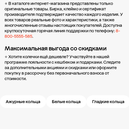
⭐ В каталоге интернет-магазина представлены только
оригинальные товары. Бирка, клеймо и сертификат
производителя подтверждает качество каждого изделия. У
всех товаров реальные фото и характеристики, а также
многочисленные отзывы настоящих покупателей. Доступна
круглосуточная горячая линия поддержки по телефону:
8-
800-5555-585
.
Максимальная выгода со скидками
⭐ Хотите колечки ещё дешевле? Участвуйте в нашей
программе лояльности
с кешбеком и подарками. Следите
за дополнительными
акциями и скидками
или оформите
покупку в рассрочку
без первоначального взноса от
стоимости.
Ажурные кольца
Белые кольца
Гладкие кольца
Новости компании
Журнал ЗОЛОТОЙ
Блог
Карьера в 585 Золотой