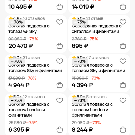
10 495 ₽
14 019 ₽
4.9
• 16 отзывов
5.0
• 21 отзыв
− 78%
− 75%
Добавить в корзину
Добавить в корзину
Золотая подвеска с
Серебряная подвеска с
топазами Sky
ситаллом и фианитами
90 980 ₽
− 78%
2 780 ₽
− 75%
20 470 ₽
695 ₽
5.0
• 31 отзыв
5.0
• 47 отзывов
− 73%
− 73%
Добавить в корзину
Добавить в корзину
Золотая подвеска с
Золотая подвеска с
топазом Sky и фианитами
топазом Sky и фианитами
17 980 ₽
− 73%
15 980 ₽
− 73%
4 944 ₽
4 394 ₽
5.0
• 12 отзывов
5.0
• 5 отзывов
− 75%
− 73%
Добавить в корзину
Добавить в корзину
Золотая подвеска с
Золотая подвеска с
топазом London и
топазом London и
фианитами
бриллиантами
25 580 ₽
− 75%
29 980 ₽
− 73%
6 395 ₽
8 244 ₽