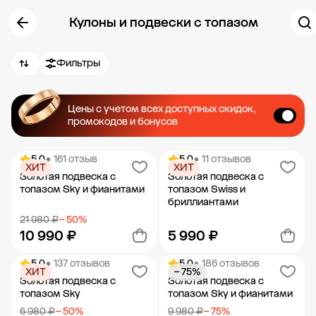
Кулоны и подвески с топазом
Фильтры
Цены с учетом всех доступных скидок,
промокодов и бонусов
5.0
• 161 отзыв
5.0
• 11 отзывов
ХИТ
ХИТ
Золотая подвеска с
Золотая подвеска с
топазом Sky и фианитами
топазом Swiss и
бриллиантами
21 980 ₽
− 50%
10 990 ₽
5 990 ₽
5.0
• 137 отзывов
5.0
• 186 отзывов
ХИТ
− 75%
Добавить в корзину
Добавить в корзину
Золотая подвеска с
Золотая подвеска с
топазом Sky
топазом Sky и фианитами
6 980 ₽
− 50%
9 980 ₽
− 75%