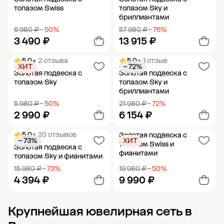
топазом Swiss
топазом Sky и
бриллиантами
6 980 ₽
− 50%
57 980 ₽
− 76%
3 490 ₽
13 915 ₽
5.0
• 2 отзыва
5.0
• 1 отзыв
ХИТ
− 72%
Добавить в корзину
Добавить в корзину
Золотая подвеска с
Золотая подвеска с
топазом Sky
топазом Sky и
бриллиантами
5 980 ₽
− 50%
21 980 ₽
− 72%
2 990 ₽
6 154 ₽
5.0
• 20 отзывов
Золотая подвеска с
− 73%
ХИТ
Добавить в корзину
Добавить в корзину
топазом Swiss и
Золотая подвеска с
фианитами
топазом Sky и фианитами
15 980 ₽
− 73%
19 980 ₽
− 50%
4 394 ₽
9 990 ₽
Крупнейшая ювелирная сеть в
Добавить в корзину
Добавить в корзину