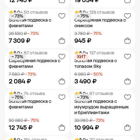
12 745 ₽
19 034 ₽
5.0
• 50 отзывов
5.0
• 129 отзывов
− 73%
− 75%
Добавить в корзину
Добавить в корзину
Золотая подвеска с
Серебряная подвеска с
фианитами
ониксом
26 580 ₽
− 73%
3 780 ₽
− 75%
7 309 ₽
945 ₽
5.0
• 87 отзывов
5.0
• 137 отзывов
− 73%
ХИТ
Добавить в корзину
Добавить в корзину
Серебряная подвеска с
Золотая подвеска с
фианитами
топазом Sky
7 580 ₽
− 73%
6 980 ₽
− 50%
2 084 ₽
3 490 ₽
5.0
• 74 отзыва
5.0
• 87 отзывов
− 75%
− 73%
Добавить в корзину
Добавить в корзину
Золотая подвеска с
Золотая подвеска с
фианитами
изумрудом выращенным
и бриллиантами
50 980 ₽
− 75%
39 980 ₽
− 73%
12 745 ₽
10 994 ₽
5.0
• 154 отзыва
5.0
• 20 отзывов