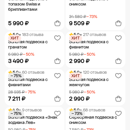
топазом Swiss и
ониксом
бриллиантами
34 580 ₽
− 73%
5 990 ₽
9 509 ₽
5.0
• 183 отзыва
5.0
• 217 отзывов
ХИТ
ХИТ
Добавить в корзину
Добавить в корзину
Золотая подвеска с
Золотая подвеска с
гранатом
фианитом
6 980 ₽
− 50%
5 980 ₽
− 50%
3 490 ₽
2 990 ₽
5.0
• 60 отзывов
5.0
• 120 отзывов
− 75%
ХИТ
Добавить в корзину
Добавить в корзину
Золотая подвеска с
Золотая подвеска с
фианитами
жемчугом
28 935 ₽
− 75%
5 980 ₽
− 50%
7 211 ₽
2 990 ₽
4.9
• 9 отзывов
5.0
• 68 отзывов
− 75%
− 73%
Добавить в корзину
Добавить в корзину
Золотая подвеска «Знак
Серебряная подвеска с
зодиака Лев»
ониксом
50 980 ₽
− 75%
7 580 ₽
− 73%