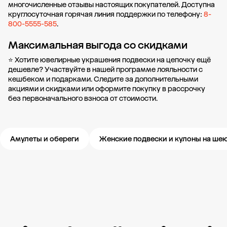
многочисленные отзывы настоящих покупателей. Доступна
круглосуточная горячая линия поддержки по телефону:
8-
800-5555-585
.
Максимальная выгода со скидками
⭐ Хотите ювелирные украшения подвески на цепочку ещё
дешевле? Участвуйте в нашей
программе лояльности
с
кешбеком и подарками. Следите за дополнительными
акциями и скидками
или оформите
покупку в рассрочку
без первоначального взноса от стоимости.
Амулеты и обереги
Женские подвески и кулоны на ше
Новости компании
Журнал ЗОЛОТОЙ
Блог
Карьера в 585 Золотой