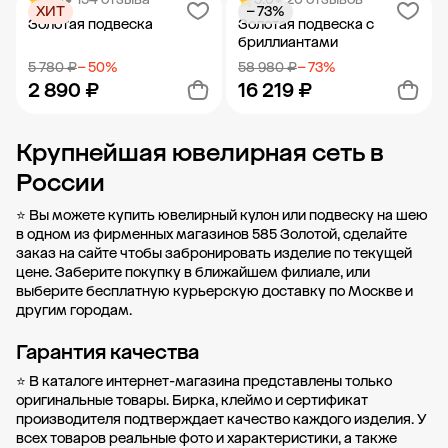
ХИТ
− 73%
Добавить в корзину
Добавить в корзину
Золотая подвеска
Золотая подвеска с
бриллиантами
5 780 ₽
− 50%
58 980 ₽
− 73%
2 890 ₽
16 219 ₽
Крупнейшая ювелирная сеть в
Добавить в корзину
Добавить в корзину
России
⭐ Вы можете купить ювелирный кулон или подвеску на шею
в одном из фирменных магазинов 585 Золотой, сделайте
заказ на сайте чтобы забронировать изделие по текущей
цене. Заберите покупку в
ближайшем филиале
, или
выберите бесплатную курьерскую доставку по Москве и
другим городам.
Гарантия качества
⭐ В каталоге интернет-магазина представлены только
оригинальные товары. Бирка, клеймо и сертификат
производителя подтверждает качество каждого изделия. У
всех товаров реальные фото и характеристики, а также