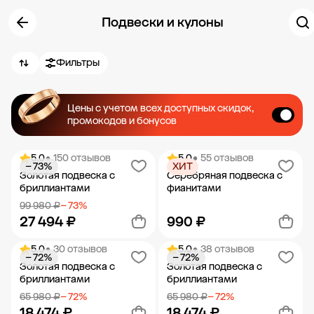
Подвески и кулоны
Фильтры
Цены с учетом всех доступных скидок,
промокодов и бонусов
5.0
• 150 отзывов
5.0
• 55 отзывов
− 73%
ХИТ
Золотая подвеска с
Серебряная подвеска с
бриллиантами
фианитами
99 980 ₽
− 73%
27 494 ₽
990 ₽
5.0
• 30 отзывов
5.0
• 38 отзывов
− 72%
− 72%
Добавить в корзину
Добавить в корзину
Золотая подвеска с
Золотая подвеска с
бриллиантами
бриллиантами
65 980 ₽
− 72%
65 980 ₽
− 72%
18 474 ₽
18 474 ₽