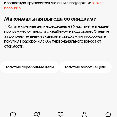
бесплатную круглосуточную линию поддержки:
8-800-
5555-585
.
Максимальная выгода со скидками
⭐ Хотите крупные цепи ещё дешевле? Участвуйте в нашей
программе лояльности
с кешбеком и подарками. Следите
за дополнительными
акциями и скидками
или оформите
покупку в рассрочку
с 0% первоначального взноса от
стоимости.
Толстые серебряные цепи
Толстые золотые цепи
Новости компании
Журнал ЗОЛОТОЙ
Блог
Карьера в 585 Золотой