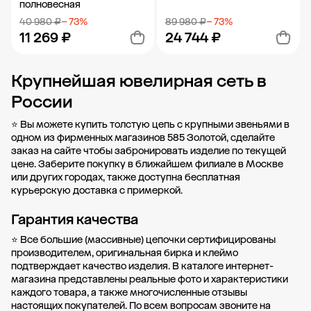
полновесная
40 980 ₽
− 73%
89 980 ₽
− 73%
11 269 ₽
24 744 ₽
Крупнейшая ювелирная сеть в
Добавить в корзину
Добавить в корзину
России
⭐ Вы можете купить толстую цепь с крупными звеньями в
одном из фирменных магазинов 585 Золотой, сделайте
заказ на сайте чтобы забронировать изделие по текущей
цене. Заберите покупку в ближайшем филиале в Москве
или
других городах
, также доступна бесплатная
курьерскую доставка с примеркой.
Гарантия качества
⭐ Все большие (массивные) цепочки сертифицированы
производителем, оригинальная бирка и клеймо
подтверждает качество изделия. В каталоге интернет-
магазина представлены реальные фото и характеристики
каждого товара, а также многочисленные отзывы
настоящих покупателей. По всем вопросам звоните на