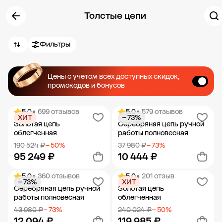
Толстые цепи
Фильтры
Цены с учетом всех доступных скидок,
промокодов и бонусов
5.0
• 699 отзывов
5.0
• 579 отзывов
ХИТ
− 73%
Золотая цепь
Серебряная цепь ручной
облегченная
работы полновесная
190 524 ₽
− 50%
37 980 ₽
− 73%
95 249 ₽
10 444 ₽
5.0
• 360 отзывов
5.0
• 201 отзыв
− 73%
ХИТ
Добавить в корзину
Добавить в корзину
Серебряная цепь ручной
Золотая цепь
работы полновесная
облегченная
43 980 ₽
− 73%
240 024 ₽
− 50%
12 094 ₽
119 985 ₽