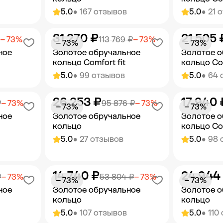
5.0
• 167 отзывов
5.0
• 21 
31 270 ₽
21 505 
орзину
Добавить в корзину
Добав
− 73%
113 769 ₽
− 73%
− 73%
− 73%
ное
Золотое обручальное
Золотое о
кольцо Comfort fit
кольцо Com
5.0
• 99 отзывов
5.0
• 64 
26 253 ₽
17 940 
орзину
Добавить в корзину
Добав
₽
− 73%
95 876 ₽
− 73%
− 73%
− 73%
ное
Золотое обручальное
Золотое о
кольцо
кольцо Com
5.0
• 27 отзывов
5.0
• 98 
14 740 ₽
24 944
орзину
Добавить в корзину
Добав
₽
− 73%
53 804 ₽
− 73%
− 73%
− 73%
ное
Золотое обручальное
Золотое о
кольцо
кольцо
5.0
• 107 отзывов
5.0
• 110