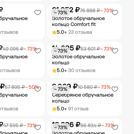
₽
21 052 ₽
ить в корзину
Добавить в корзину
76 888 ₽
− 73%
− 73%
бручальное
Золотое обручальное
кольцо Comfort fit
отзывов
5.0
• 23 отзыва
₽
14 695 ₽
ить в корзину
Добавить в корзину
49 096 ₽
− 73%
53 601 ₽
− 73%
− 73%
бручальное
Золотое обручальное
кольцо
 отзывов
5.0
• 30 отзывов
 ₽
2 909 ₽
ить в корзину
Добавить в корзину
57 895 ₽
− 50%
10 580 ₽
− 73%
− 73%
бручальное
Серебряное обручальное
кольцо
отзывов
5.0
• 91 отзыв
₽
18 286 ₽
ить в корзину
Добавить в корзину
47 595 ₽
− 73%
66 834 ₽
− 73%
− 73%
бручальное
Золотое обручальное