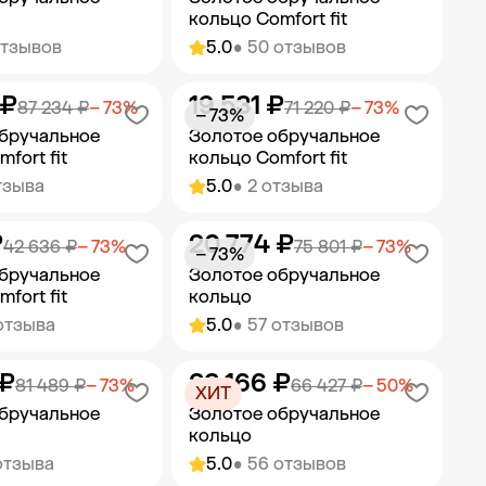
кольцо Comfort fit
отзывов
5.0
• 50 отзывов
 ₽
19 531 ₽
ить в корзину
Добавить в корзину
87 234 ₽
− 73%
71 220 ₽
− 73%
− 73%
бручальное
Золотое обручальное
fort fit
кольцо Comfort fit
тзыва
5.0
• 2 отзыва
₽
20 774 ₽
ить в корзину
Добавить в корзину
42 636 ₽
− 73%
75 801 ₽
− 73%
− 73%
бручальное
Золотое обручальное
fort fit
кольцо
отзыва
5.0
• 57 отзывов
 ₽
33 166 ₽
ить в корзину
Добавить в корзину
81 489 ₽
− 73%
66 427 ₽
− 50%
ХИТ
бручальное
Золотое обручальное
кольцо
отзыва
5.0
• 56 отзывов