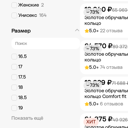
Женские
2
18 040 ₽
Добавить в к
65 969
− 73%
Унисекс
164
Золотое обручаль
кольцо
Размер
5.0
• 22 отзыва
24 570 ₽
Добавить в к
89 372
− 73%
Золотое обручаль
16.5
кольцо
17
5.0
• 74 отзыва
17.5
19 639 ₽
Добавить в к
71 688 
− 73%
18
Золотое обручаль
кольцо Comfort fit
18.5
5.0
• 6 отзывов
19
24 875 ₽
Показать ещё
Добавить в к
49 926
ХИТ
Золотое обручаль