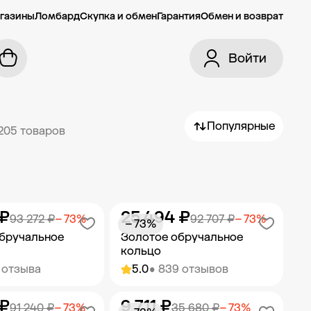
газины
Ломбард
Скупка и обмен
Гарантия
Обмен и возврат
Войти
Популярные
205 товаров
 ₽
25 494 ₽
93 272 ₽
− 73%
92 707 ₽
− 73%
− 73%
бручальное
Золотое обручальное
кольцо
 отзыва
5.0
• 839 отзывов
 ₽
9 711 ₽
ить в корзину
Добавить в корзину
91 240 ₽
− 73%
35 680 ₽
− 73%