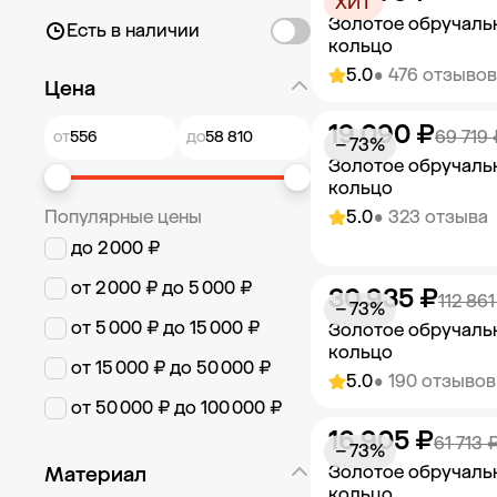
ХИТ
Золотое обручаль
Есть в наличии
кольцо
5.0
• 476 отзывов
Цена
19 090 ₽
Добавить в к
69 719 
от
до
− 73%
Золотое обручаль
кольцо
Популярные цены
5.0
• 323 отзыва
до 2 000 ₽
от 2 000 ₽ до 5 000 ₽
30 935 ₽
Добавить в к
112 861
− 73%
от 5 000 ₽ до 15 000 ₽
Золотое обручаль
кольцо
от 15 000 ₽ до 50 000 ₽
5.0
• 190 отзывов
от 50 000 ₽ до 100 000 ₽
16 905 ₽
Добавить в к
61 713 
− 73%
Золотое обручаль
Материал
кольцо