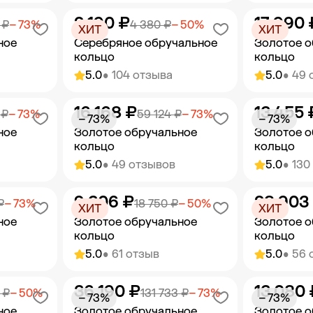
2 190 ₽
17 990 
орзину
Добавить в корзину
Добав
 ₽
− 73%
4 380 ₽
− 50%
ХИТ
ХИТ
ное
Серебряное обручальное
Золотое о
кольцо
кольцо
5.0
• 104 отзыва
5.0
• 49 
16 168 ₽
13 455 
орзину
Добавить в корзину
Добав
 ₽
− 73%
59 124 ₽
− 73%
− 73%
− 73%
ное
Золотое обручальное
Золотое о
кольцо
кольцо
5.0
• 49 отзывов
5.0
• 130
9 306 ₽
28 903
орзину
Добавить в корзину
Добав
₽
− 73%
18 750 ₽
− 50%
ХИТ
ХИТ
ное
Золотое обручальное
Золотое о
кольцо
кольцо
5.0
• 61 отзыв
5.0
• 56 
36 190 ₽
13 080 
орзину
Добавить в корзину
Добав
 ₽
− 50%
131 733 ₽
− 73%
− 73%
− 73%
ное
Золотое обручальное
Золотое о