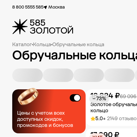
8 800 5555 585
Москва
Каталог
Кольца
Обручальные кольца
Обручальные кольц
18 884 ₽
69 096
− 73%
Золотое обручаль
кольцо
Цены с учетом всех
5.0
• 2149 отзыво
доступных скидок,
промокодов и бонусов
17 990 ₽
Добавить в к