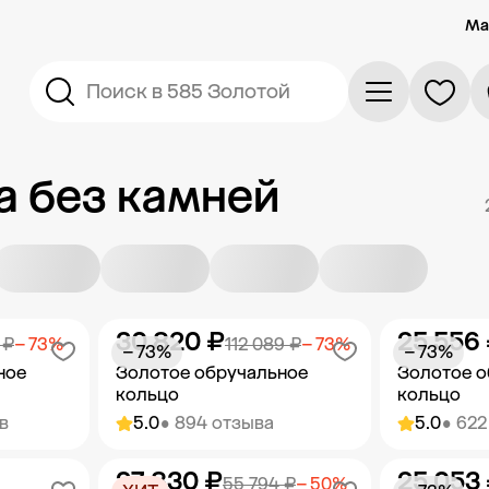
Ма
Поиск в 585 Золотой
а без камней
30 820 ₽
25 556
 ₽
− 73%
112 089 ₽
− 73%
− 73%
− 73%
ное
Золотое обручальное
Золотое о
кольцо
кольцо
в
5.0
• 894 отзыва
5.0
• 622
27 830 ₽
25 053
орзину
Добавить в корзину
Добав
55 794 ₽
− 50%