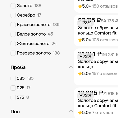
Золото
188
5.0
• 150 отзывов
Серебро
17
23 115 ₽
Добавить в к
84 135 ₽
− 73%
Красное золото
139
Золотое обручаль
кольцо Comfort fit
Белое золото
45
5.0
• 105 отзывов
Желтое золото
24
31 941 ₽
Розовое золото
138
Добавить в к
116 281 
− 73%
Золотое обручаль
кольцо
Проба
5.0
• 157 отзывов
585
185
925
17
19 665 ₽
Добавить в к
71 818 
− 73%
375
3
Золотое обручаль
кольцо Comfort fit
Пол
5.0
• 7 отзывов