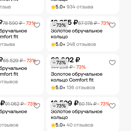
отзыв
5.0
• 934 отзыва
₽
18 355 ₽
ить в корзину
Добавить в корзину
78 590 ₽
− 73%
67 078 ₽
− 73%
− 73%
бручальное
Золотое обручальное
fort fit
кольцо
отзыва
5.0
• 248 отзывов
₽
39 602 ₽
ить в корзину
Добавить в корзину
65 529 ₽
− 73%
− 73%
144 268 ₽
− 73%
бручальное
fort fit
Золотое обручальное
кольцо Comfort fit
отзывов
5.0
• 136 отзывов
 ₽
16 509 ₽
ить в корзину
Добавить в корзину
91 062 ₽
− 73%
60 114 ₽
− 73%
− 73%
бручальное
Золотое обручальное
кольцо
 отзывов
5.0
• 40 отзывов