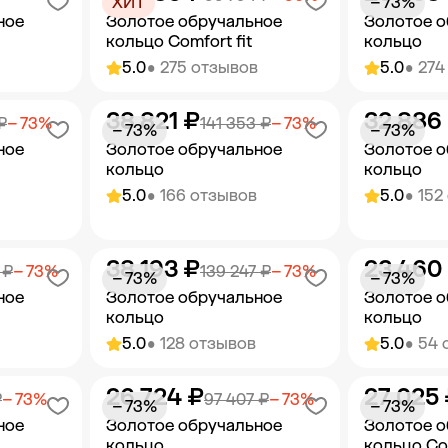
ХИТ
− 73%
ное
Золотое обручальное
Золотое о
кольцо Comfort fit
кольцо
5.0
• 275 отзывов
5.0
• 274
38 821 ₽
32 886
орзину
Добавить в корзину
Добав
₽
− 73%
141 353 ₽
− 73%
− 73%
− 73%
ное
Золотое обручальное
Золотое о
кольцо
кольцо
5.0
• 166 отзывов
5.0
• 152
38 193 ₽
23 460
орзину
Добавить в корзину
Добав
 ₽
− 73%
139 247 ₽
− 73%
− 73%
− 73%
ное
Золотое обручальное
Золотое о
кольцо
кольцо
5.0
• 128 отзывов
5.0
• 54 
26 724 ₽
27 025
орзину
Добавить в корзину
Добав
₽
− 73%
97 407 ₽
− 73%
− 73%
− 73%
ное
Золотое обручальное
Золотое о
кольцо
кольцо Com