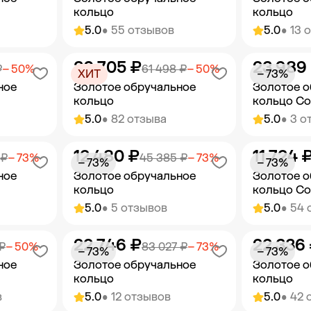
кольцо
кольцо
5.0
• 55 отзывов
5.0
• 13 
30 705 ₽
23 989
орзину
Добавить в корзину
Добав
₽
− 50%
61 498 ₽
− 50%
ХИТ
− 73%
ное
Золотое обручальное
Золотое о
кольцо
кольцо Com
5.0
• 82 отзыва
5.0
• 3 о
12 480 ₽
11 724 
орзину
Добавить в корзину
Добав
 ₽
− 73%
45 385 ₽
− 73%
− 73%
− 73%
ное
Золотое обручальное
Золотое о
кольцо
кольцо Com
5.0
• 5 отзывов
5.0
• 54 
22 746 ₽
22 336
орзину
Добавить в корзину
Добав
₽
− 50%
83 027 ₽
− 73%
− 73%
− 73%
ное
Золотое обручальное
Золотое о
кольцо
кольцо
в
5.0
• 12 отзывов
5.0
• 42 