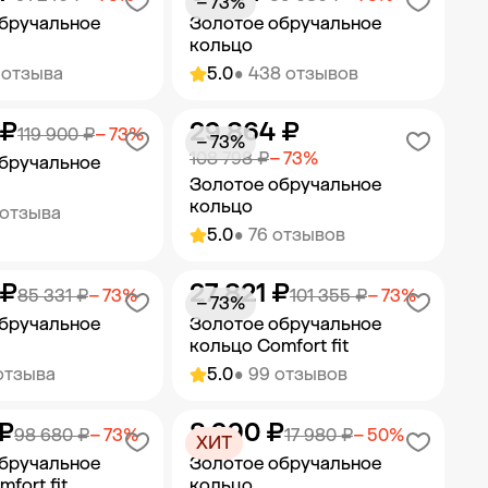
− 73%
бручальное
Золотое обручальное
кольцо
 отзыва
5.0
• 438 отзывов
 ₽
29 864 ₽
ить в корзину
Добавить в корзину
119 900 ₽
− 73%
− 73%
108 798 ₽
− 73%
бручальное
Золотое обручальное
кольцо
 отзыва
5.0
• 76 отзывов
 ₽
27 821 ₽
ить в корзину
Добавить в корзину
85 331 ₽
− 73%
101 355 ₽
− 73%
− 73%
бручальное
Золотое обручальное
кольцо Comfort fit
отзыва
5.0
• 99 отзывов
 ₽
8 990 ₽
ить в корзину
Добавить в корзину
98 680 ₽
− 73%
17 980 ₽
− 50%
ХИТ
бручальное
Золотое обручальное
fort fit
кольцо