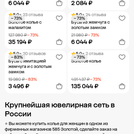
6 044 ₽
2 084 ₽
5.0
• 23 отзыва
5.0
• 24 отзыва
− 73%
− 73%
Добавить в корзину
Добавить в корзину
Золотое колье с
Бусы из жемчуга с
малахитом
золотым замком
127 980 ₽
− 73%
21 980 ₽
− 73%
35 194 ₽
6 044 ₽
5.0
• 20 отзывов
5.0
• 2 отзыва
− 83%
− 73%
Добавить в корзину
Добавить в корзину
Бусы с имитацией
Золотое колье
жемчуга и с золотым
замком
19 980 ₽
− 83%
491 437 ₽
− 73%
3 496 ₽
135 044 ₽
Крупнейшая ювелирная сеть в
Добавить в корзину
Добавить в корзину
России
⭐ Вы можете купить колье для женщин в одном из
фирменных магазинов 585 Золотой, сделайте заказ на