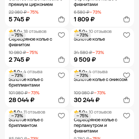
премиум цирконием
фианитами
22 980 ₽
− 75%
6 580 ₽
− 73%
5 745 ₽
1 809 ₽
5.0
• 18 отзывов
5.0
• 10 отзывов
− 75%
− 73%
Добавить в корзину
Добавить в корзину
Серебряное колье с
Золотое колье
фианитом
10 980 ₽
− 75%
34 580 ₽
− 73%
2 745 ₽
9 509 ₽
5.0
• 4 отзыва
5.0
• 4 отзыва
− 73%
− 73%
Добавить в корзину
Добавить в корзину
Золотое колье с
Золотое колье с ониксом
бриллиантами
101 980 ₽
− 73%
109 980 ₽
− 73%
28 044 ₽
30 244 ₽
5.0
• 11 отзывов
5.0
• 10 отзывов
− 73%
− 75%
Добавить в корзину
Добавить в корзину
Золотое колье с
Серебряное колье с
бриллиантом
перламутром и
фианитами
85 980 ₽
− 73%
9 780 ₽
− 75%