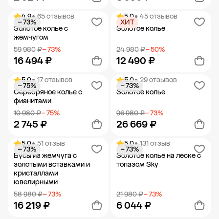
4.9
• 65 отзывов
5.0
• 45 отзывов
− 73%
ХИТ
Добавить в корзину
Добавить в корзину
Золотое колье с
Золотое колье
жемчугом
59 980 ₽
− 73%
24 980 ₽
− 50%
16 494 ₽
12 490 ₽
5.0
• 17 отзывов
5.0
• 29 отзывов
− 75%
− 73%
Добавить в корзину
Добавить в корзину
Серебряное колье с
Золотое колье
фианитами
10 980 ₽
− 75%
96 980 ₽
− 73%
2 745 ₽
26 669 ₽
5.0
• 51 отзыв
5.0
• 131 отзыв
− 73%
− 73%
Добавить в корзину
Добавить в корзину
Бусы из жемчуга с
Золотое колье на леске с
золотыми вставками и
топазом Sky
кристаллами
ювелирными
58 980 ₽
− 73%
21 980 ₽
− 73%
16 219 ₽
6 044 ₽