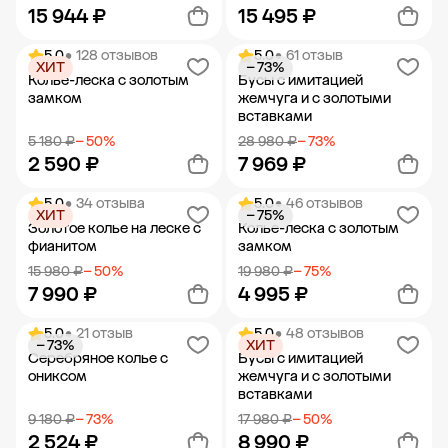
15 944 ₽
15 495 ₽
5.0
• 128 отзывов
5.0
• 61 отзыв
ХИТ
− 73%
Добавить в корзину
Добавить в корзину
Колье-леска с золотым
Бусы с имитацией
замком
жемчуга и с золотыми
вставками
5 180 ₽
− 50%
28 980 ₽
− 73%
2 590 ₽
7 969 ₽
5.0
• 34 отзыва
5.0
• 46 отзывов
ХИТ
− 75%
Добавить в корзину
Добавить в корзину
Золотое колье на леске с
Колье-леска с золотым
фианитом
замком
15 980 ₽
− 50%
19 980 ₽
− 75%
7 990 ₽
4 995 ₽
5.0
• 21 отзыв
5.0
• 48 отзывов
− 73%
ХИТ
Добавить в корзину
Добавить в корзину
Серебряное колье с
Бусы с имитацией
ониксом
жемчуга и с золотыми
вставками
9 180 ₽
− 73%
17 980 ₽
− 50%
2 524 ₽
8 990 ₽