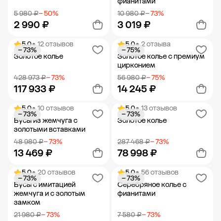
фианитами
5 980 ₽
− 50%
10 980 ₽
− 73%
2 990 ₽
3 019 ₽
5.0
• 12 отзывов
5.0
• 2 отзыва
− 73%
− 75%
Добавить в корзину
Добавить в корзину
Золотое колье
Золотое колье с премиум
цирконием
428 973 ₽
− 73%
56 980 ₽
− 75%
117 933 ₽
14 245 ₽
5.0
• 10 отзывов
5.0
• 13 отзывов
− 73%
− 73%
Добавить в корзину
Добавить в корзину
Бусы из жемчуга с
Золотое колье
золотыми вставками
48 980 ₽
− 73%
287 468 ₽
− 73%
13 469 ₽
78 998 ₽
5.0
• 20 отзывов
5.0
• 56 отзывов
− 73%
− 73%
Добавить в корзину
Добавить в корзину
Бусы с имитацией
Серебряное колье с
жемчуга и с золотым
фианитами
замком
21 980 ₽
− 73%
7 580 ₽
− 73%