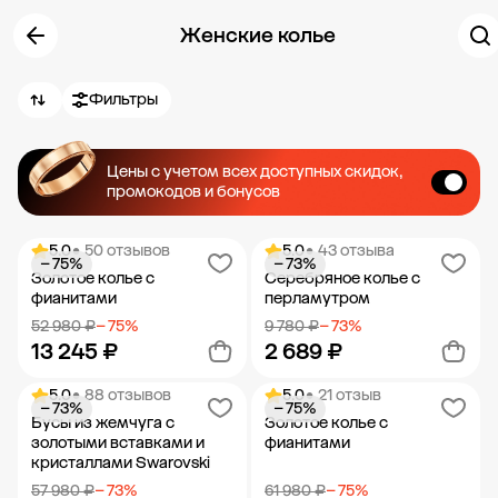
Женские колье
Фильтры
Цены с учетом всех доступных скидок,
промокодов и бонусов
5.0
• 50 отзывов
5.0
• 43 отзыва
− 75%
− 73%
Золотое колье с
Серебряное колье с
фианитами
перламутром
52 980 ₽
− 75%
9 780 ₽
− 73%
13 245 ₽
2 689 ₽
5.0
• 88 отзывов
5.0
• 21 отзыв
− 73%
− 75%
Добавить в корзину
Добавить в корзину
Бусы из жемчуга с
Золотое колье с
золотыми вставками и
фианитами
кристаллами Swarovski
57 980 ₽
− 73%
61 980 ₽
− 75%