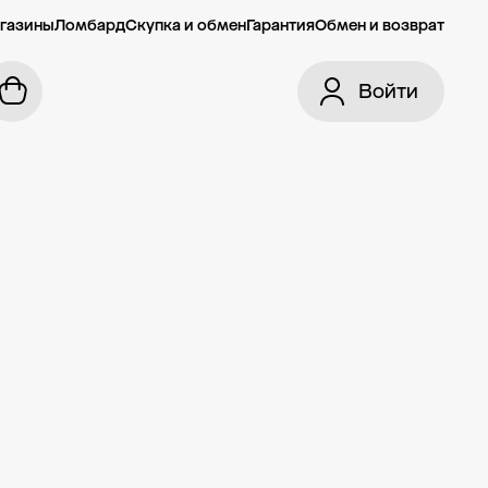
газины
Ломбард
Скупка и обмен
Гарантия
Обмен и возврат
Войти