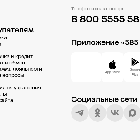
Телефон контакт-центра
8 800 5555 5
упателям
вка
Приложение «585
а
чка и кредит
т и обмен
амма лояльности
Googl
App Store
е вопросы
Play
и
ия на украшения
кты
Социальные сети
сайта