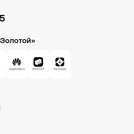
85
 Золотой»
e
AppGallery
RuStore
GetApps