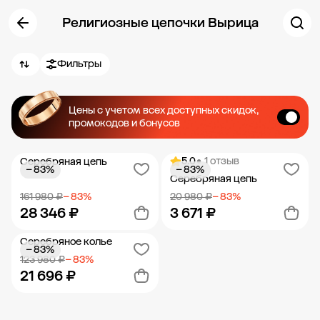
Религиозные цепочки Вырица
Фильтры
Цены с учетом всех доступных скидок,
промокодов и бонусов
5.0
• 1 отзыв
Серебряная цепь
− 83%
− 83%
Серебряная цепь
161 980 ₽
− 83%
20 980 ₽
− 83%
28 346 ₽
3 671 ₽
Серебряное колье
− 83%
Добавить в корзину
Добавить в корзину
123 980 ₽
− 83%
21 696 ₽
Новости компании
Журнал ЗОЛОТОЙ
Блог
Карьера в 585 Золотой
Добавить в корзину