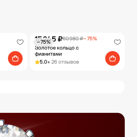
15 245 ₽
60 980 ₽
− 75%
− 75%
Золотое кольцо с
фианитами
5.0
• 26 отзывов