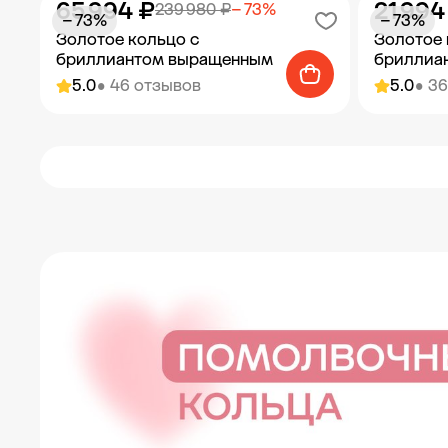
65 994 ₽
21 994
239 980 ₽
− 73%
− 73%
− 73%
Золотое кольцо с
Золотое 
бриллиантом выращенным
бриллиа
5.0
• 46 отзывов
5.0
• 3