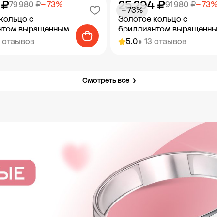
 ₽
25 294 ₽
79 980 ₽
− 73%
91 980 ₽
− 73
− 73%
кольцо с
Золотое кольцо с
нтом выращенным
бриллиантом выращенн
6 отзывов
5.0
• 13 отзывов
Смотреть все