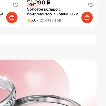
54 990 ₽
%
ХИТ
Золотое кольцо с
ым
бриллиантом выращенным
5.0
• 25 отзывов