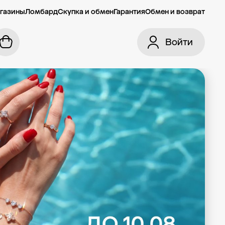
газины
Ломбард
Скупка и обмен
Гарантия
Обмен и возврат
Войти