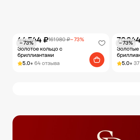
44 544 ₽
70 944
161 980 ₽
− 73%
− 73%
− 73%
Золотое кольцо с
Золотые 
бриллиантами
бриллиа
5.0
• 64 отзыва
5.0
• 3