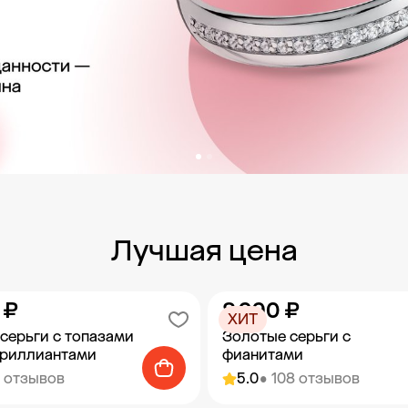
Лучшая цена
 ₽
8 990 ₽
ХИТ
серьги с топазами
Золотые серьги с
бриллиантами
фианитами
5 отзывов
5.0
• 108 отзывов