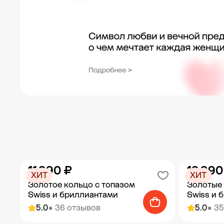
11 990 ₽
19 990
ХИТ
ХИТ
Золотое кольцо с топазом
Золотые 
Swiss и бриллиантами
Swiss и 
5.0
• 36 отзывов
5.0
• 3