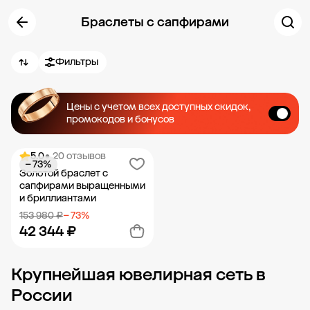
Браслеты с сапфирами
Фильтры
Цены с учетом всех доступных скидок,
промокодов и бонусов
5.0
• 20 отзывов
− 73%
Золотой браслет с
сапфирами выращенными
и бриллиантами
153 980 ₽
− 73%
42 344 ₽
Крупнейшая ювелирная сеть в
Добавить в корзину
России