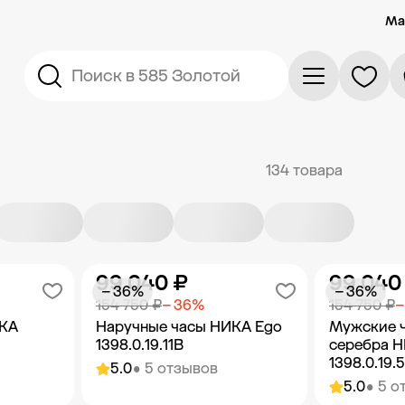
Ма
Поиск в 585 Золотой
134 товара
99 040 ₽
99 040
− 36%
− 36%
154 750 ₽
− 36%
154 750 ₽
−
ИКА
Наручные часы НИКА Ego
Мужские ч
1398.0.19.11B
серебра 
1398.0.19.
5.0
• 5 отзывов
5.0
• 5 о