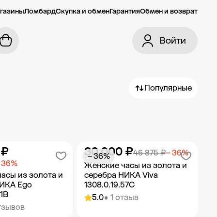
газины
Ломбард
Скупка и обмен
Гарантия
Обмен и возврат
Войти
Популярные
 ₽
30 000 ₽
46 875 ₽
− 36%
− 36%
 36%
Женские часы из золота и
асы из золота и
серебра НИКА Viva
НИКА Ego
1308.0.19.57C
51B
5.0
• 1 отзыв
тзывов