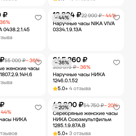
0 ₽
12 824 ₽
ить в корзину
Добавить в корзину
22 900 ₽
− 44%
− 44%
 36%
Наручные часы NIKA VIVA
 0438.2.1.45
0334.1.9.13A
тзыва
 ₽
245 360 ₽
ить в корзину
Добавить в корзину
55 000 ₽
− 36%
− 36%
383 375 ₽
− 36%
е женские часы
807.2.9.14H.6
Наручные часы НИКА
1246.0.1.52
тзыва
5.0
• 4 отзыва
 ₽
43 800 ₽
ить в корзину
Добавить в корзину
54 750 ₽
− 20%
− 20%
 44%
Серебряные женские часы
 часы НИКА
НИКА Союзмультфильм
1285.1.9.87A.B
отзывов
5.0
• 3 отзыва