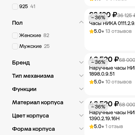
925
41
23 120 ₽
Добавить в к
36 125 
− 36%
Пол
Часы НИКА 0111.2.9.
5.0
• 13 отзывов
Женские
82
Мужские
25
43 520 ₽
Добавить в к
68 000
Бренд
− 36%
Наручные часы Н
1898.0.9.51
GRA
4
Тип механизма
5.0
• 10 отзывов
НИКА
130
Кварцевый
129
Функции
Механический
5
12 часовой формат
101
Материал корпуса
43 520 ₽
Добавить в к
68 000
− 36%
Второй часовой пояс
1
Наручные часы НИ
Золото
75
Цвет корпуса
1390.2.19.16H
Дата
18
Серебро
67
5.0
• 1 отзыв
Биколор
8
Форма корпуса
Минуты
33