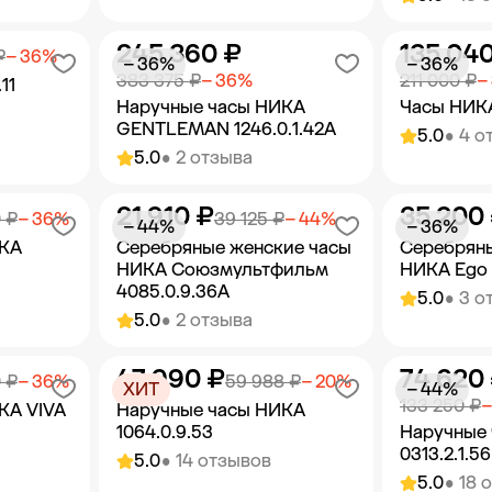
245 360 ₽
135 04
орзину
Добавить в корзину
Добав
₽
− 36%
− 36%
− 36%
383 375 ₽
− 36%
211 000 ₽
−
11
Наручные часы НИКА
Часы НИКА
GENTLEMAN 1246.0.1.42A
5.0
• 4 о
5.0
• 2 отзыва
21 910 ₽
35 200
орзину
Добавить в корзину
Добав
 ₽
− 36%
39 125 ₽
− 44%
− 44%
− 36%
ИКА
Серебряные женские часы
Серебряны
НИКА Союзмультфильм
НИКА Ego 1
4085.0.9.36A
5.0
• 3 о
5.0
• 2 отзыва
47 990 ₽
74 620
орзину
Добавить в корзину
Добав
 ₽
− 36%
59 988 ₽
− 20%
ХИТ
− 44%
133 250 ₽
−
КА VIVA
Наручные часы НИКА
1064.0.9.53
Наручные
0313.2.1.56
5.0
• 14 отзывов
5.0
• 18 