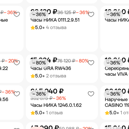
23 120 ₽
16 240 
орзину
Добавить в корзину
Добав
 ₽
− 36%
36 125 ₽
− 36%
− 36%
− 36%
ные
Часы НИКА 0111.2.9.51
Часы НИКА
5.0
• 4 отзыва
15 224 ₽
16 240 
орзину
Добавить в корзину
Добав
 ₽
− 20%
76 120 ₽
− 80%
− 80%
− 36%
9.22
Часы GRA RW436
Серебрян
часы VIVA
5.0
• 2 отзыва
245 040 ₽
62 160 
орзину
Добавить в корзину
Добав
₽
− 36%
− 36%
− 36%
382 875 ₽
− 36%
9.56
Наручные
Часы НИКА 1246.0.1.62
CASINO 11
5.0
• 1 отзыв
5.0
• 1 о
47 990 ₽
15 040 
орзину
Добавить в корзину
Добав
59 988 ₽
− 20%