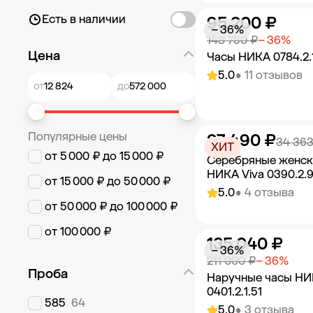
Есть в наличии
95 200 ₽
Добавить в к
− 36%
148 750 ₽
− 36%
Цена
Часы НИКА 0784.2.
5.0
• 11 отзывов
от
до
Популярные цены
27 490 ₽
Добавить в к
34 363
ХИТ
от 5 000 ₽ до 15 000 ₽
Серебряные женск
НИКА Viva 0390.2.
от 15 000 ₽ до 50 000 ₽
5.0
• 4 отзыва
от 50 000 ₽ до 100 000 ₽
от 100 000 ₽
135 040 ₽
Добавить в к
− 36%
211 000 ₽
− 36%
Проба
Наручные часы Н
0401.2.1.51
585
64
5.0
• 3 отзыва