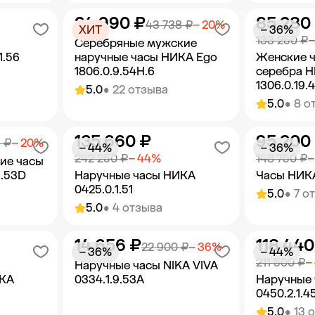
34 990 ₽
85 280
орзину
Добавить в корзину
Добав
43 738 ₽
− 20%
ХИТ
− 36%
133 250 ₽
−
Серебряные мужские
1.56
наручные часы НИКА Ego
Женские ч
1806.0.9.54H.6
серебра 
1306.0.19.
5.0
• 22 отзыва
5.0
• 8 о
135 660 ₽
95 200
орзину
Добавить в корзину
Добав
 ₽
− 20%
− 44%
− 36%
242 250 ₽
− 44%
148 750 ₽
−
ие часы
9.53D
Наручные часы НИКА
Часы НИКА
0425.0.1.51
5.0
• 7 о
5.0
• 4 отзыва
14 656 ₽
118 440
орзину
Добавить в корзину
Добав
22 900 ₽
− 36%
− 36%
− 44%
211 500 ₽
−
Наручные часы NIKA VIVA
ИКА
0334.1.9.53A
Наручные
0450.2.1.4
5.0
• 13 