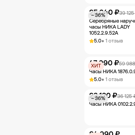
ТРК БУМ
6
25 040 ₽
Добавить в к
39 125
ТРК Красный Кит
3
− 36%
Серебряные наруч
ТРК Шоколад
1
часы НИКА LADY
1052.2.9.52A
Показать ещё
5.0
• 1 отзыв
47 990 ₽
Добавить в к
59 988
ХИТ
Часы НИКА 1876.0.
5.0
• 1 отзыв
23 120 ₽
Добавить в к
36 125 
− 36%
Часы НИКА 0102.2.
84 990 ₽
Добавить в к