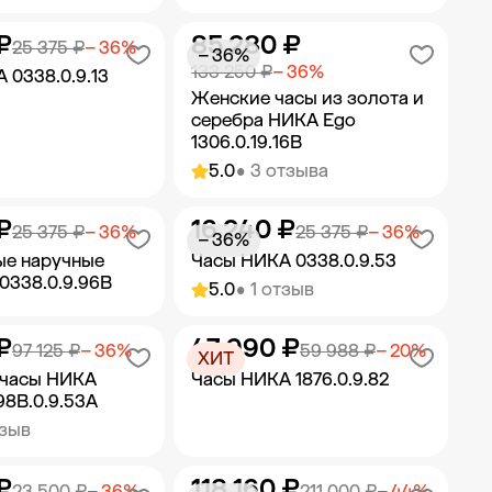
₽
85 280 ₽
ить в корзину
Добавить в корзину
25 375 ₽
− 36%
− 36%
133 250 ₽
− 36%
 0338.0.9.13
Женские часы из золота и
серебра НИКА Ego
1306.0.19.16B
5.0
• 3 отзыва
₽
16 240 ₽
ить в корзину
Добавить в корзину
25 375 ₽
− 36%
25 375 ₽
− 36%
− 36%
ые наручные
Часы НИКА 0338.0.9.53
 0338.0.9.96B
5.0
• 1 отзыв
₽
47 990 ₽
ить в корзину
Добавить в корзину
97 125 ₽
− 36%
59 988 ₽
− 20%
ХИТ
 часы НИКА
Часы НИКА 1876.0.9.82
98B.0.9.53A
тзыв
₽
118 160 ₽
ить в корзину
Добавить в корзину
23 500 ₽
− 36%
211 000 ₽
− 44%