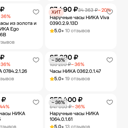
 ₽
27 490 ₽
ить в корзину
Добавить в корзину
34 363 ₽
− 20%
ХИТ
 36%
Наручные часы НИКА Viva
асы из золота и
0390.2.9.13D
НИКА Ego
5.0
• 10 отзывов
46B
тзывов
 ₽
85 280 ₽
ить в корзину
Добавить в корзину
− 36%
 36%
133 250 ₽
− 36%
 0784.2.1.26
Часы НИКА 0362.0.1.47
тзывов
5.0
• 19 отзывов
 ₽
350 400 ₽
ить в корзину
Добавить в корзину
− 36%
 44%
547 500 ₽
− 36%
 часы НИКА
Наручные часы НИКА
5
1064.0.1.61
отзывов
5.0
• 13 отзывов