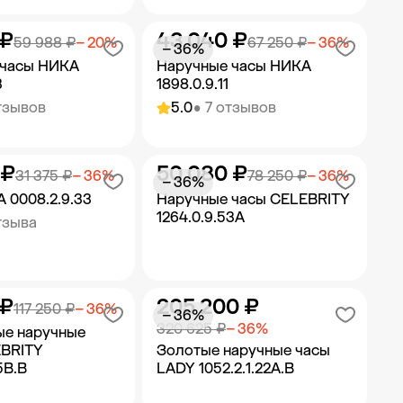
 ₽
43 040 ₽
ить в корзину
Добавить в корзину
59 988 ₽
− 20%
67 250 ₽
− 36%
− 36%
 часы НИКА
Наручные часы НИКА
3
1898.0.9.11
тзывов
5.0
• 7 отзывов
 ₽
50 080 ₽
ить в корзину
Добавить в корзину
31 375 ₽
− 36%
78 250 ₽
− 36%
− 36%
 0008.2.9.33
Наручные часы CELEBRITY
1264.0.9.53A
тзыва
 ₽
205 200 ₽
ить в корзину
Добавить в корзину
117 250 ₽
− 36%
− 36%
320 625 ₽
− 36%
ые наручные
EBRITY
Золотые наручные часы
5B.B
LADY 1052.2.1.22A.B