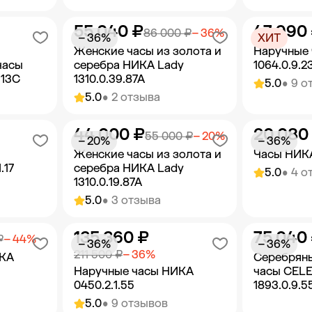
55 040 ₽
47 990
орзину
Добавить в корзину
Добав
86 000 ₽
− 36%
− 36%
ХИТ
Женские часы из золота и
Наручные
часы
серебра НИКА Lady
1064.0.9.2
.13C
1310.0.39.87A
5.0
• 9 о
5.0
• 2 отзыва
44 000 ₽
20 080
орзину
Добавить в корзину
Добав
55 000 ₽
− 20%
− 20%
− 36%
Женские часы из золота и
Часы НИКА
.17
серебра НИКА Lady
5.0
• 4 о
1310.0.19.87A
5.0
• 3 отзыва
135 360 ₽
75 040
орзину
Добавить в корзину
Добав
₽
− 44%
− 36%
− 36%
211 500 ₽
− 36%
ИКА
Серебрян
Наручные часы НИКА
часы CEL
0450.2.1.55
1893.0.9.5
5.0
• 9 отзывов