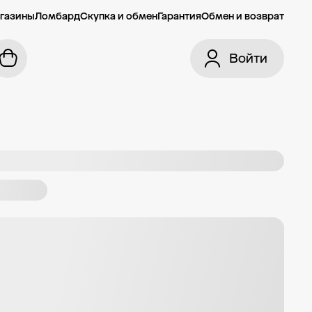
газины
Ломбард
Скупка и обмен
Гарантия
Обмен и возврат
Войти