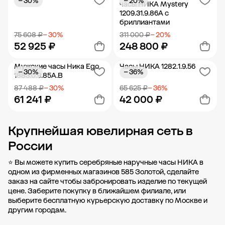
− 30%
− 20%
Добавить в корзину
Добавить в корзину
часы НИКА Mystery
1209.31.9.86A с
бриллиантами
75 608 ₽
− 30%
311 000 ₽
− 20%
52 925 ₽
248 800 ₽
Мужские часы Ника Ego
Часы НИКА 1282.1.9.56
− 30%
− 36%
Добавить в корзину
Добавить в корзину
1883.0.9.85A.B
87 488 ₽
− 30%
65 625 ₽
− 36%
61 241 ₽
42 000 ₽
Крупнейшая ювелирная сеть в
Добавить в корзину
Добавить в корзину
России
⭐ Вы можете купить серебряные наручные часы НИКА в
одном из фирменных магазинов 585 Золотой, сделайте
заказ на сайте чтобы забронировать изделие по текущей
цене. Заберите покупку в
ближайшем филиале
, или
выберите бесплатную курьерскую доставку по Москве и
другим городам.