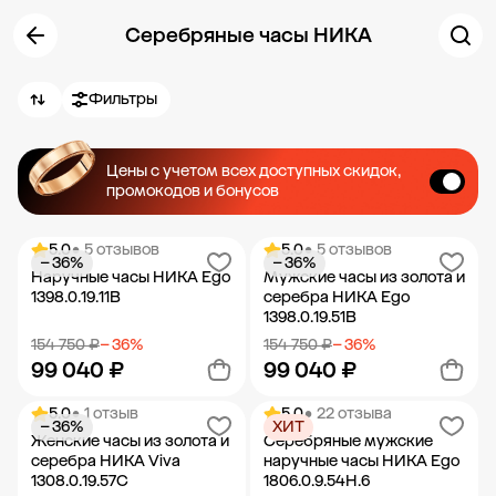
Серебряные часы НИКА
Фильтры
Цены с учетом всех доступных скидок,
промокодов и бонусов
5.0
• 5 отзывов
5.0
• 5 отзывов
− 36%
− 36%
Наручные часы НИКА Ego
Мужские часы из золота и
1398.0.19.11B
серебра НИКА Ego
1398.0.19.51B
154 750 ₽
− 36%
154 750 ₽
− 36%
99 040 ₽
99 040 ₽
5.0
• 1 отзыв
5.0
• 22 отзыва
− 36%
ХИТ
Добавить в корзину
Добавить в корзину
Женские часы из золота и
Серебряные мужские
серебра НИКА Viva
наручные часы НИКА Ego
1308.0.19.57C
1806.0.9.54H.6