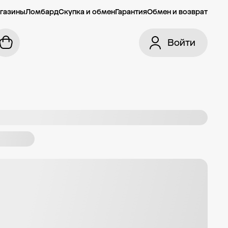
газины
Ломбард
Скупка и обмен
Гарантия
Обмен и возврат
Войти