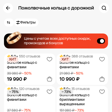
Помолвочные кольца с дорожкой
Фильтры
Цены с учетом всех доступных скидок,
промокодов и бонусов
5.0
• 550 отзывов
5.0
• 388 отзывов
ХИТ
ХИТ
Золотое кольцо с
Золотое кольцо с
фианитами
фианитами
39 980 ₽
− 50%
21 980 ₽
− 50%
19 990 ₽
10 990 ₽
5.0
• 120 отзывов
5.0
• 15 отзывов
− 75%
− 73%
Добавить в корзину
Добавить в корзину
Золотое кольцо с
Золотое кольцо с
фианитами
бриллиантами
выращенными
37 580 ₽
− 75%
151 980 ₽
− 73%