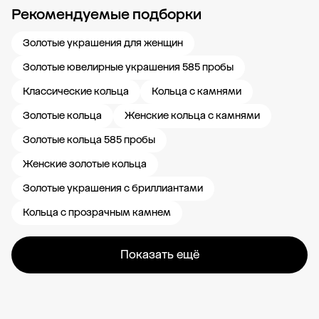
Рекомендуемые подборки
Новости компании
Журнал ЗОЛОТОЙ
Блог
Карьера в 585 Золотой
Золотые украшения для женщин
Золотые ювелирные украшения 585 пробы
Классические кольца
Кольца с камнями
Золотые кольца
Женские кольца с камнями
Золотые кольца 585 пробы
Женские золотые кольца
Золотые украшения с бриллиантами
Кольца с прозрачным камнем
Показать ещё